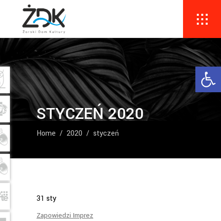
Ope
STYCZEŃ 2020
Home
/
2020
/
styczeń
31
sty
Zapowiedzi Imprez