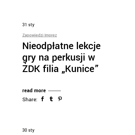
31
sty
Zapowiedzi Imprez
Nieodpłatne lekcje
gry na perkusji w
ŻDK filia „Kunice”
read more
Share:
30
sty