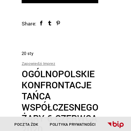
Share:
20
sty
Zapowiedzi Imprez
OGÓLNOPOLSKIE
KONFRONTACJE
TAŃCA
WSPÓŁCZESNEGO
ŻARY 6 CZERWCA
POCZTA ŻDK
POLITYKA PRYWATNOŚCI
2020