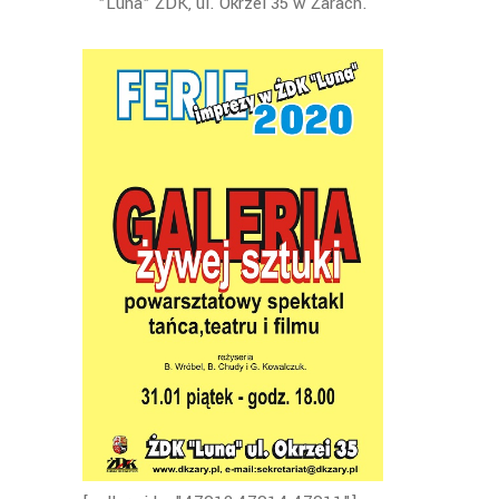
"Luna" ŻDK, ul. Okrzei 35 w Żarach.