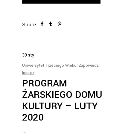
Share:
30
sty
Uniwersytet Trzeciego Wieku
,
Zapowiedzi
Imprez
PROGRAM
ŻARSKIEGO DOMU
KULTURY – LUTY
2020