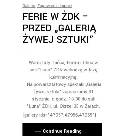
Galerie
,
Zapowiedzi Imprez
FERIE W ŻDK –
PRZED „GALERIĄ
ŻYWEJ SZTUKI”
Warsztaty tańca, teatru i filmu w
sali "Luna" ŻDK wchodzą w fazę
kulminacyjną.
Na powarsztatowy spektakl „Galeria
żywej sztuki" zapraszamy 31
stycznia o godz. 18.00 do sali
"Luna" ŻDK, ul. Okrzei 35 w Żarach.
[gallery ids="47957,47956,47955"]
Continue Reading