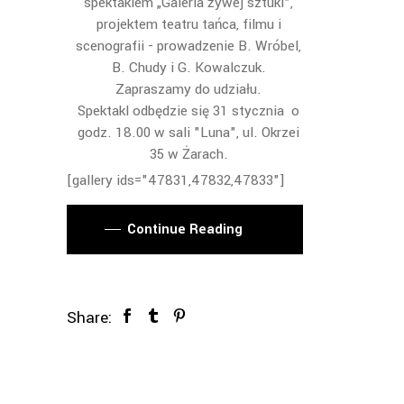
spektaklem „Galeria żywej sztuki",
projektem teatru tańca, filmu i
scenografii - prowadzenie B. Wróbel,
B. Chudy i G. Kowalczuk.
Zapraszamy do udziału.
Spektakl odbędzie się 31 stycznia o
godz. 18.00 w sali "Luna", ul. Okrzei
35 w Żarach.
[gallery ids="47831,47832,47833"]
Continue Reading
Share: