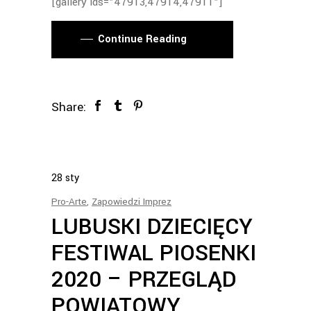
[gallery ids="47913,47914,47911"]
Continue Reading
Share:
28
sty
Pro-Arte
,
Zapowiedzi Imprez
LUBUSKI DZIECIĘCY
FESTIWAL PIOSENKI
2020 – PRZEGLĄD
POWIATOWY