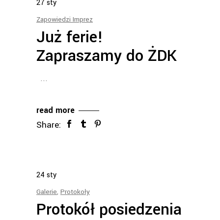
27
sty
Zapowiedzi Imprez
Już ferie!
Zapraszamy do ŻDK
read more
Share:
24
sty
Galerie
,
Protokoły
Protokół posiedzenia