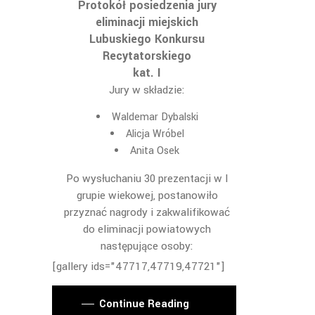
Protokół posiedzenia jury
eliminacji miejskich
Lubuskiego Konkursu
Recytatorskiego
kat. I
Jury w składzie:
Waldemar Dybalski
Alicja Wróbel
Anita Osek
Po wysłuchaniu 30 prezentacji w I
grupie wiekowej, postanowiło
przyznać nagrody i zakwalifikować
do eliminacji powiatowych
następujące osoby:
[gallery ids="47717,47719,47721"]
Continue Reading