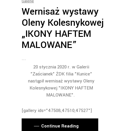
Galerie
Wernisaż wystawy
Oleny Kolesnykowej
„IKONY HAFTEM
MALOWANE”
20 stycznia 2020 r. w Galerii
"Zaścianek" ŻDK filia "Kunice"
nastąpił wernisaż wystawy Oleny
Kolesnykowej "IKONY HAFTEM
MALOWANE".
[gallery ids="47508,47510,47527"]
Continue Reading