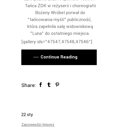
Tańca ŻDK w reżyserii i choreografii
Bożeny Wróbel porwał do
"tańcowania myśli" publiczność,
która zapełniła salę widowiskową
"Luna" do ostatniego miejsca.
[gallery ids="47547,47548,47546"]
Continue Reading
Share:
22
sty
Zapowiedzi Imprez