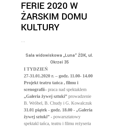
FERIE 2020 W
ŻARSKIM DOMU
KULTURY
Sala widowiskowa „Luna” ŻDK, ul.
Okrzei 35
I TYDZIEŃ
27-31.01.2020 r. – godz. 11.00- 14.00
Projekt teatru tańca , filmu i
scenografii–
praca nad spektaklem
„Galeria żywej sztuki”
prowadzenie
B. Wróbel, B. Chudy i G. Kowalczuk
31.01 piątek -
godz. 18.00 - „Galeria
żywej sztuki” -
powarsztatowy
spektakl tańca, teatru i filmu
reżyseria