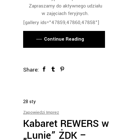
Zapraszamy do aktywnego udziału
w zajęciach feryjnych.
[gallery ids="47859,47860,47858"]
Continue Reading
Share:
28
sty
Zapowiedzi Imprez
Kabaret REWERS w
„Lunie” ŻDK –