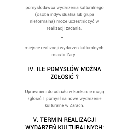
p
omysłodawca
wydarzenia kulturalnego
(osoba indywidualna lub grupa
nieformalna)
może uczestniczyć
w
realizacji zadania.
miejsce realizacji wydarzeń kulturalnych
:
miasto
Żary .
IV.
ILE POMYSŁÓW MOŻNA
ZGŁOSIĆ ?
Uprawnieni do udziału w
konkursie
mogą
zgłosić 1 pomysł na nowe wydarzenie
kulturalne w Żarach.
V.
TERMIN REALIZACJI
WYDARZEŃ KULTURALNYCH: