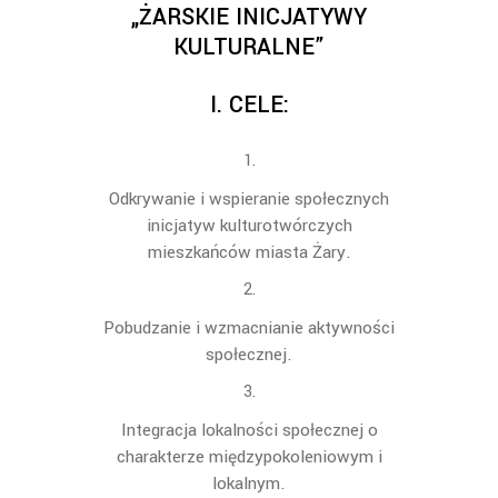
„ŻARSKIE INICJATYWY
KULTURALNE”
I.
CELE:
O
dkrywanie i wspieranie społecznych
inicjatyw kulturotwórczych
mieszkańców
miasta
Żar
y.
Pobudzanie i wzmacnianie aktywności
społecznej.
Integracja lokalności społecznej o
charakterze międzypokoleniowym i
lokalnym.