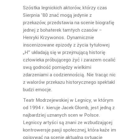
Szóstka legnickich aktorów, którzy czas
Sierpnia ’80 znać mogą jedynie z
przekazów, przedstawia na scenie biografię
jednej z bohaterek tamtych czasów –
Henryki Krzywonos. Dynamicznie
inscenizowane epizody z życia tytułowej
„H” układają się w przejmującą historię
człowieka próbującego żyć i zarazem ocalić
swą godność pomiędzy wielkimi
zdarzeniami a codziennością. Nie tracąc nic
z walorów przekazu historycznego spektakl
budzi emocje.
Teatr Modrzejewskiej w Legnicy, w którym
od 1994 r. kieruje Jacek Głomb, jest jedną z
najbardziej uznanych scen w Polsce.
Legniccy artyści są znani ze wzbudzającej
kontrowersje pasji społecznej, która każe im
opisywać na scenie aktualną sytuację