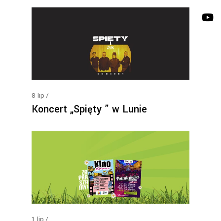
8
lip
Koncert „Spięty ” w Lunie
1
lip