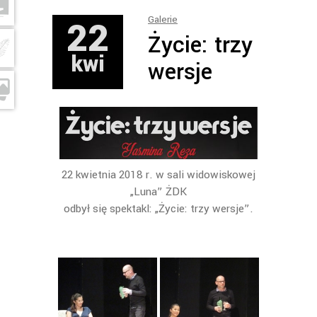
22
Galerie
Życie: trzy
kwi
wersje
22 kwietnia 2018 r. w sali widowiskowej
„Luna” ŻDK
odbył się spektakl: „Życie: trzy wersje”.