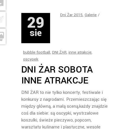
29
Dni Żar 2015
,
Galerie
sie
bubble football
,
DNI ŻAR
,
inne atrakcje
,
oscypek
DNI ŻAR SOBOTA
INNE ATRAKCJE
DNI ŻAR to nie tylko koncerty, festiwale i
konkursy z nagrodami. Przemieszczając się
między główną, a małą sceną,każdy znajdzie
coś dla siebie: są oscypki, wystrzałowe
koszulki, świeże pieczywo, popcorn,
warsztaty kulinarne i plastyczne, wesołe