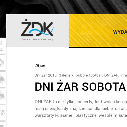
INNE ATRAKCJ
WYDA
29
sie
Dni Żar 2015
,
Galerie
bubble football
,
DNI ŻAR
,
inn
DNI ŻAR SOBOTA
DNI ŻAR to nie tylko koncerty, festiwale i kon
małą sceną,każdy znajdzie coś dla siebie: są os
warsztaty kulinarne i plastyczne, wesołe miast