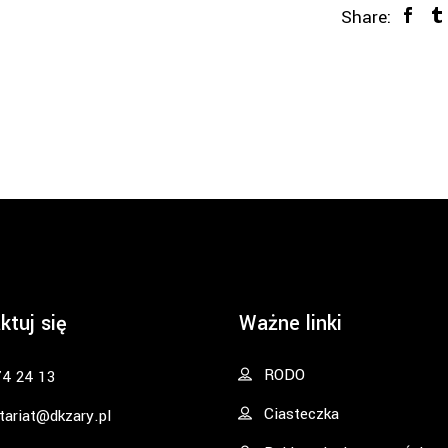
Share:
ktuj się
Ważne linki
RODO
74 24 13
Ciasteczka
tariat@dkzary.pl