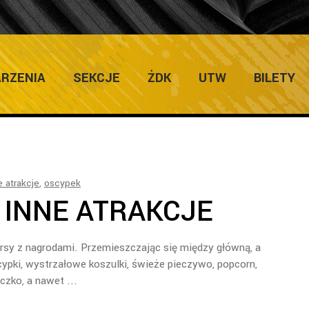
E TAG
RZENIA
SEKCJE
ŻDK
UTW
BILETY
e atrakcje
,
oscypek
 INNE ATRAKCJE
kursy z nagrodami. Przemieszczając się między główną, a
cypki, wystrzałowe koszulki, świeże pieczywo, popcorn,
eczko, a nawet