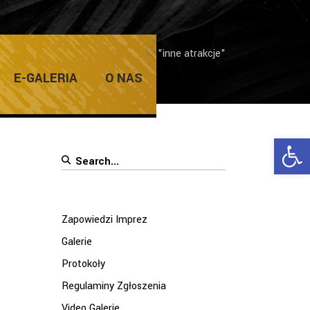
Home
/
Posts tagged "inne atrakcje"
E-GALERIA
O NAS
Ope
Search
for:
Zapowiedzi Imprez
Galerie
Protokoły
Regulaminy Zgłoszenia
Video Galerie