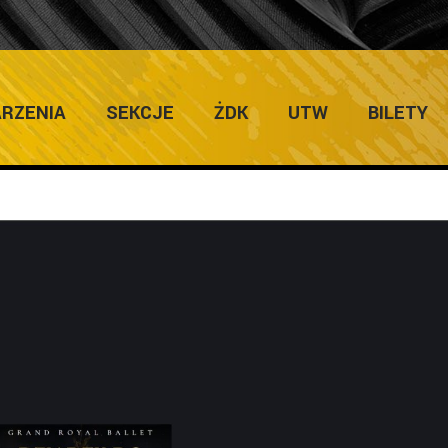
ULTURY
Home
/
Zapowiedzi Imprez
RZENIA
SEKCJE
ŻDK
UTW
BILETY