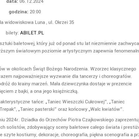
data:
06.12.2024
godzina:
20:00
la widowiskowa Luna , ul. Okrzei 35
bilety:
ABILET.PL
ztuki baletowej, który już od ponad stu lat niezmiennie zachwyca
jwyższym światowym poziomie artystycznym zapewnia fenomenal
rów w okolicach Świąt Bożego Narodzenia. Wzorzec klasycznego
zarazem najpoważniejsze wyzwanie dla tancerzy i choreografów.
odróż do krainy marzeń. Mała dziewczynka dostaje w prezencie
ięciem z bajki, a ona jego księżniczką.
kterystyczne tańce: „Taniec Wieszczki Cukrowej”, „Taniec
, „Trepak”, „Taniec pasterski” oraz końcowy „Walc kwiatów”.
dniu 2024r. Dziadka do Orzechów Piotra Czajkowskiego zaprezentuj
ych solistów, zdobywający sceny baletowe całego świata i presti
szyte kostiumy, dekoracje, choreografia, piękna scenografia a p