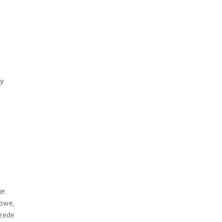
ny
e:
żowe,
rzede