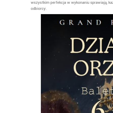
wszystkim perfekcja w wykonaniu sprawiają, ka
odbiorcy.