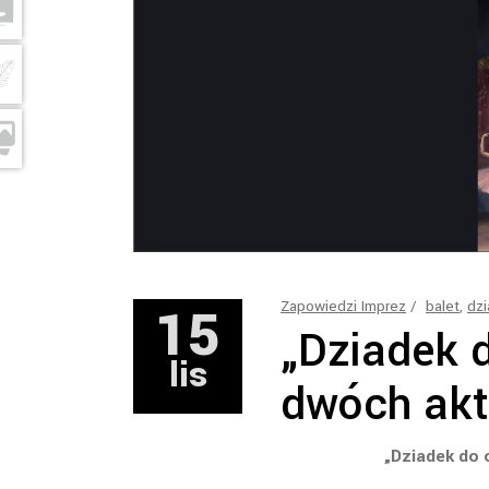
15
Zapowiedzi Imprez
balet
,
dz
„Dziadek 
lis
dwóch akt
„Dziadek do 