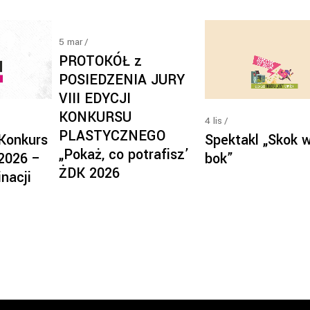
5
mar
PROTOKÓŁ z
POSIEDZENIA JURY
VIII EDYCJI
KONKURSU
4
lis
PLASTYCZNEGO
 Konkurs
Spektakl „Skok 
„Pokaż, co potrafisz’
 2026 –
bok”
ŻDK 2026
nacji