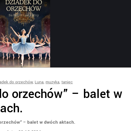
iadek do orzechów
,
Luna
,
muzyka
,
taniec
do orzechów” – balet w
ach.
orzechów” – balet w dwóch aktach.