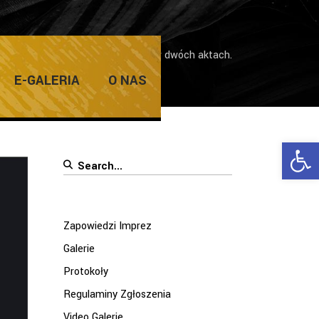
/
„Dziadek do orzechów” – balet w dwóch aktach.
E-GALERIA
O NAS
Ope
Search
for:
Zapowiedzi Imprez
Galerie
Protokoły
Regulaminy Zgłoszenia
Video Galerie