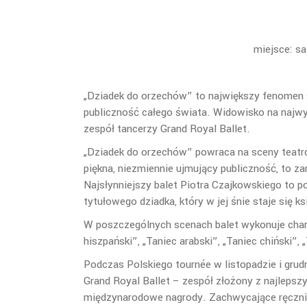
miejsce: sa
„Dziadek do orzechów” to największy fenomen s
publiczność całego świata. Widowisko na na
zespół tancerzy Grand Royal Ballet.
„Dziadek do orzechów” powraca na sceny teat
piękna, niezmiennie ujmujący publiczność, to 
Najsłynniejszy balet Piotra Czajkowskiego to p
tytułowego dziadka, który w jej śnie staje się ks
W poszczególnych scenach balet wykonuje chara
hiszpański”, „Taniec arabski”, „Taniec chiński”
Podczas Polskiego tournée w listopadzie i gru
Grand Royal Ballet – zespół złożony z najlepsz
międzynarodowe nagrody. Zachwycające ręcznie 