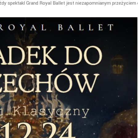
żdy spektakl Grand Royal Ballet jest niezapomnianym przeżyciem 