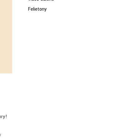
Felietony
ry!
w