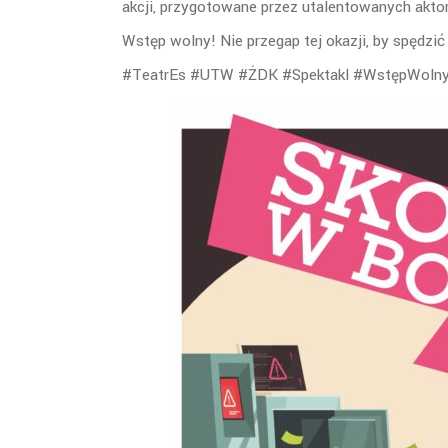
akcji, przygotowane przez utalentowanych ak
Wstęp wolny! Nie przegap tej okazji, by spędzić
#TeatrEs #UTW #ŻDK #Spektakl #WstępWolny