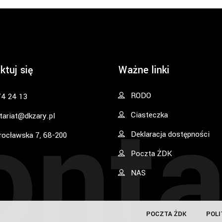
ktuj się
Ważne linki
onta
RODO
74 24 13
Ciasteczka
tariat@dkzary.pl
Deklaracja dostępności
rocławska 7, 68-200
Poczta ŻDK
NAS
POCZTA ŻDK
POLI