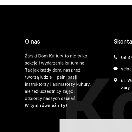
O nas
Skonta
Żarski Dom Kultury to nie tylko
K
68 3
sekcje i wydarzenia kulturalne.
sekre
Tak jak każdy dom, nasz też
tworzą ludzie – pełni pasji
ul. W
instruktorzy i animatorzy kultury,
Żary
ale też uczestnicy zajęć i
odbiorcy naszych działań.
W tym również i Ty!