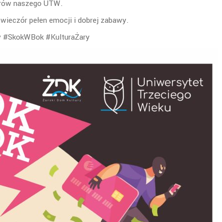
torów naszego UTW.
 wieczór pełen emocji i dobrej zabawy.
 #SkokWBok #KulturaŻary