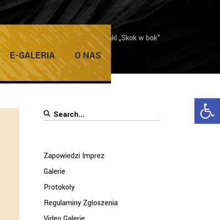
ersytet Trzeciego Wieku
/
Spektakl „Skok w bok”
E-GALERIA
O NAS
Ope
Search
for:
Zapowiedzi Imprez
Galerie
Protokoły
Regulaminy Zgłoszenia
Video Galerie