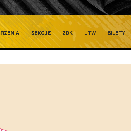
ULTURY
Home
/
Uniw
RZENIA
SEKCJE
ŻDK
UTW
BILETY