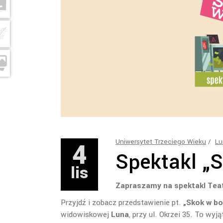
4
Uniwersytet Trzeciego Wieku
Lu
Spektakl „
lis
Zapraszamy na spektakl Teat
Przyjdź i zobacz przedstawienie pt.
„Skok w bo
widowiskowej
Luna
, przy ul. Okrzei 35. To wy