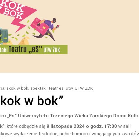
na
,
skok w bok
,
spektakl
,
teatr es
,
utw
,
UTW ZDK
Skok w bok”
ru „Es” Uniwersytetu Trzeciego Wieku Żarskiego Domu Kultu
k”
, które odbędzie się
9 listopada 2024 o godz. 17:00
w sali
jątkowe wydarzenie teatralne, pełne humoru i wciągających zwrotó