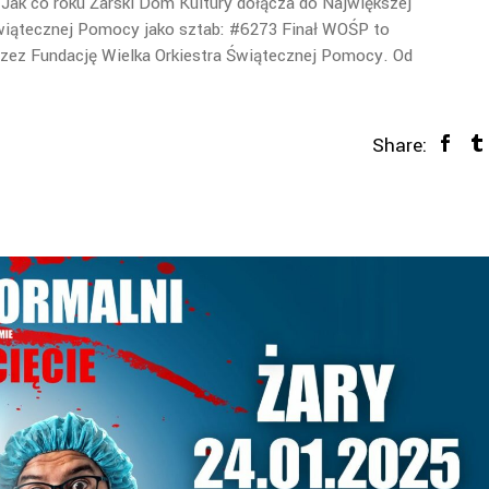
 Jak co roku Żarski Dom Kultury dołącza do Największej
 Świątecznej Pomocy jako sztab: #6273 Finał WOŚP to
rzez Fundację Wielka Orkiestra Świątecznej Pomocy. Od
Share: