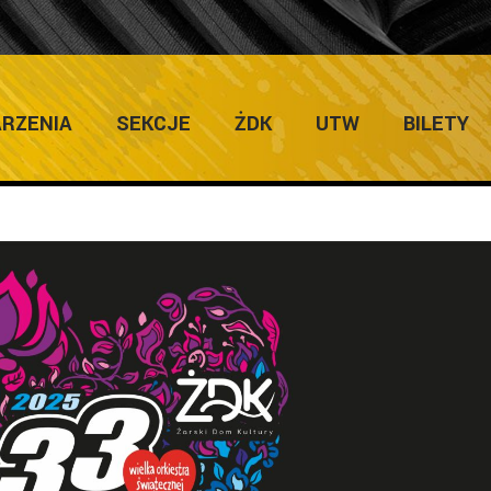
RZENIA
SEKCJE
ŻDK
UTW
BILETY