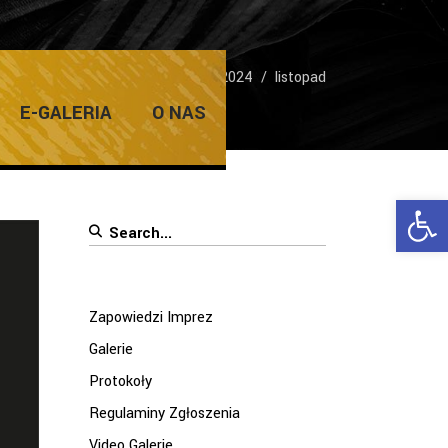
Home
/
2024
/
listopad
E-GALERIA
O NAS
Ope
Search
for:
Zapowiedzi Imprez
Galerie
Protokoły
Regulaminy Zgłoszenia
Video Galerie