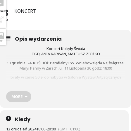
13
KONCERT
GRU
Opis wydarzenia
Koncert Kolędy Świata
TGD, ANIA KARWAN, MATEUSZ ZIÓŁKO
13 grudnia 24 KOŚCIÓŁ Parafialny PW. Wniebowzięcia Najświętszej
Maryi Panny w Żarach, ul. 11 Listopada 30 godz: 18:00
bilety w cenie 50 zł do nabycia w Salonie Wystaw Artystycznych
oraz
Kup Bilet Online
MORE
szczegóły
Kiedy
13 grudzień 2024
18:00
-
20:00
(GMT+01:00)