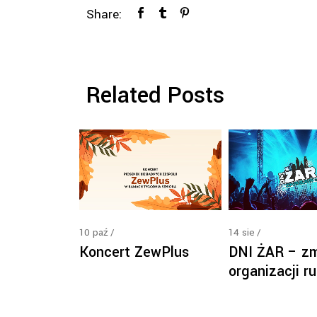
Share:
Related Posts
10
paź
14
sie
Koncert ZewPlus
DNI ŻAR – z
organizacji r