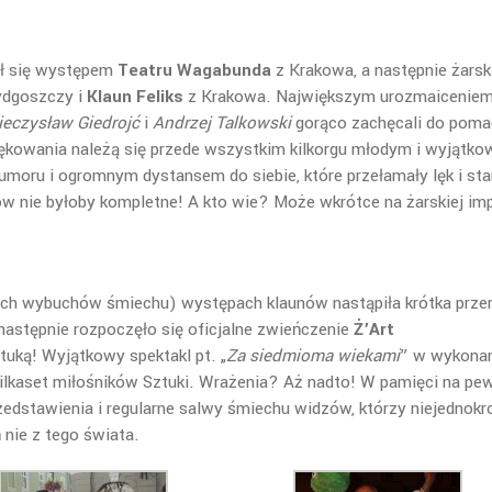
ł się występem
Teatru Wagabunda
z Krakowa, a następnie żarsk
dgoszczy i
Klaun Feliks
z Krakowa. Największym urozmaicenie
eczysław Giedrojć
i
Andrzej Talkowski
gorąco zachęcali do poma
ziękowania należą się przede wszystkim kilkorgu młodym i wyjątko
u i ogromnym dystansem do siebie, które przełamały lęk i sta
 nie byłoby kompletne! A kto wie? Może wkrótce na żarskiej imp
ch wybuchów śmiechu) występach klaunów nastąpiła krótka prze
 następnie rozpoczęło się oficjalne zwieńczenie
Ż’Art
tuką! Wyjątkowy spektakl pt. „
Za siedmioma wiekami
” w wykona
kilkaset miłośników Sztuki. Wrażenia? Aż nadto! W pamięci na pe
edstawienia i regularne salwy śmiechu widzów, którzy niejednokr
 nie z tego świata.