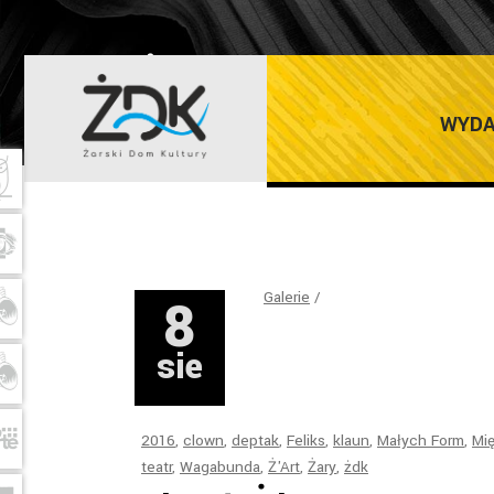
ŻARSKI DOM K
WYDA
8
Galerie
sie
2016
,
clown
,
deptak
,
Feliks
,
klaun
,
Małych Form
,
Mi
teatr
,
Wagabunda
,
Ż'Art
,
Żary
,
żdk