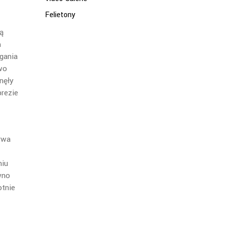
Felietony
ą
m
gania
wo
nęły
rezie
rwa
niu
wno
otnie