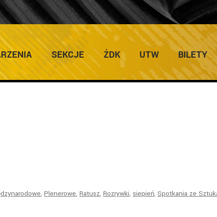
ULTURY
RZENIA
SEKCJE
ŻDK
UTW
BILETY
ędzynarodowe
,
Plenerowe
,
Ratusz
,
Rozrywki
,
siepień
,
Spotkania ze Sztuk