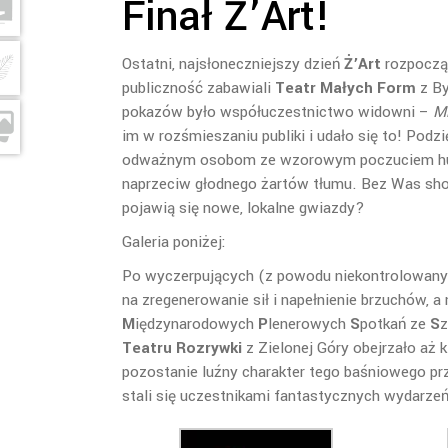
Finał Ż’Art!
Ostatni, najsłoneczniejszy dzień
Ż’Art
rozpoczą
publiczność zabawiali
Teatr Małych Form
z By
pokazów było współuczestnictwo widowni –
Mi
im w rozśmieszaniu publiki i udało się to! Pod
odważnym osobom ze wzorowym poczuciem humor
naprzeciw głodnego żartów tłumu. Bez Was show
pojawią się nowe, lokalne gwiazdy?
Galeria poniżej:
Po wyczerpujących (z powodu niekontrolowany
na zregenerowanie sił i napełnienie brzuchów, a
M
iędzynarodowych
P
lenerowych
S
potkań ze
S
z
Teatru Rozrywki
z Zielonej Góry obejrzało aż 
pozostanie luźny charakter tego baśniowego prz
stali się uczestnikami fantastycznych wydarzeń