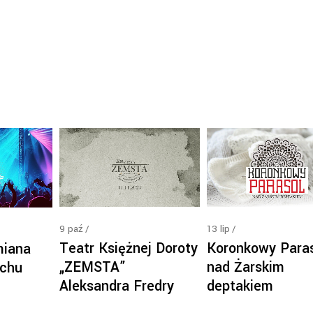
13
lip
9
paź
Koronkowy Para
Teatr Księżnej Doroty
miana
nad Żarskim
„ZEMSTA”
uchu
deptakiem
Aleksandra Fredry