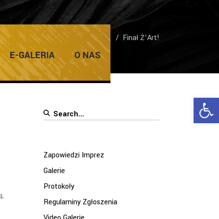
Home
/
Galerie
/
Finał Ż’Art!
E-GALERIA
O NAS
Ope
Search
for:
Zapowiedzi Imprez
Galerie
Protokoły
ą
,
Regulaminy Zgłoszenia
Video Galerie