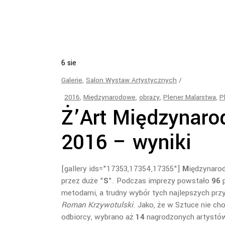
6
sie
Galerie
,
Salon Wystaw Artystycznych
2016
,
Międzynarodowe
,
obrazy
,
Plener Malarstwa
,
P
Ż’Art Międzynaro
2016 – wyniki
[gallery ids="17353,17354,17355"]
M
iędzynar
przez duże "
S
". Podczas imprezy powstało
96
p
metodami, a trudny wybór tych najlepszych przy
Roman Krzywotulski
. Jako, że w Sztuce nie c
odbiorcy, wybrano aż
14
nagrodzonych artystó