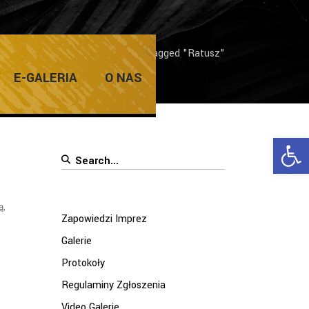
Home
/
Posts tagged "Ratusz"
E-GALERIA
O NAS
Ope
Search
for:
ą
,
Zapowiedzi Imprez
Galerie
Protokoły
Regulaminy Zgłoszenia
Video Galerie