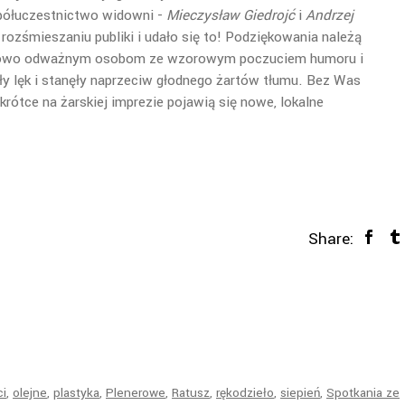
ółuczestnictwo widowni -
Mieczysław Giedrojć
i
Andrzej
ozśmieszaniu publiki i udało się to! Podziękowania należą
ątkowo odważnym osobom ze wzorowym poczuciem humoru i
y lęk i stanęły naprzeciw głodnego żartów tłumu. Bez Was
ótce na żarskiej imprezie pojawią się nowe, lokalne
Share:
ci
,
olejne
,
plastyka
,
Plenerowe
,
Ratusz
,
rękodzieło
,
siepień
,
Spotkania ze