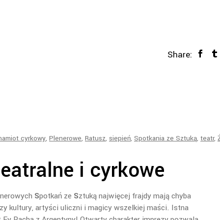
Share:
namiot cyrkowy
,
Plenerowe
,
Ratusz
,
siepień
,
Spotkania ze Sztuką
,
teatr
,
eatralne i cyrkowe
enerowych
S
potkań ze
S
ztuką najwięcej frajdy mają chyba
y kultury, artyści uliczni i magicy wszelkiej maści. Istna
et Ey Pacha z Argentyny! Otwarty charakter imprezy pozwala