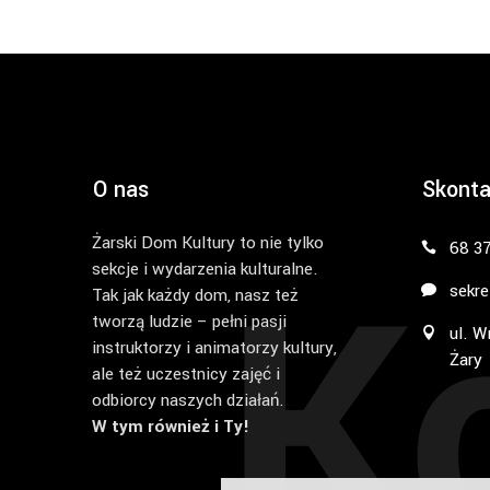
O nas
Skonta
Żarski Dom Kultury to nie tylko
K
68 3
sekcje i wydarzenia kulturalne.
sekre
Tak jak każdy dom, nasz też
tworzą ludzie – pełni pasji
ul. W
instruktorzy i animatorzy kultury,
Żary
ale też uczestnicy zajęć i
odbiorcy naszych działań.
W tym również i Ty!