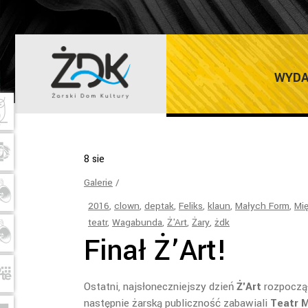
RATUSZ TAG
WYDA
8
sie
Galerie
2016
,
clown
,
deptak
,
Feliks
,
klaun
,
Małych Form
,
Mi
teatr
,
Wagabunda
,
Ż'Art
,
Żary
,
żdk
Finał Ż’Art!
Ostatni, najsłoneczniejszy dzień
Ż'Art
rozpoczą
następnie żarską publiczność zabawiali
Teatr 