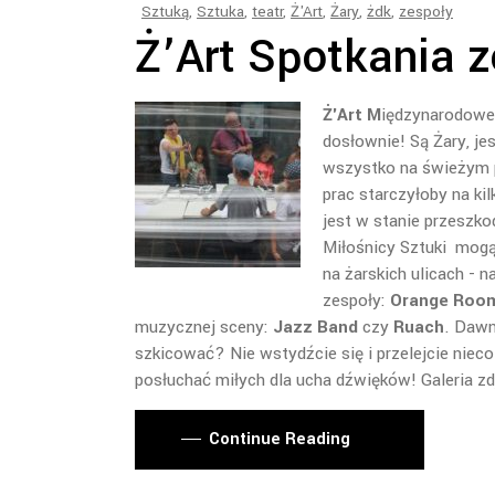
Sztuką
,
Sztuka
,
teatr
,
Ż'Art
,
Żary
,
żdk
,
zespoły
Ż’Art Spotkania z
Ż'Art
M
iędzynarodow
dosłownie! Są Żary, je
wszystko na świeżym po
prac starczyłoby na k
jest w stanie przeszko
Miłośnicy Sztuki mogą
na żarskich ulicach - 
zespoły:
Orange Roo
muzycznej sceny:
Jazz Band
czy
Ruach
. Dawn
szkicować? Nie wstydźcie się i przelejcie nieco
posłuchać miłych dla ucha dźwięków! Galeria zd
Continue Reading