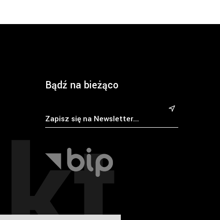
Bądź na bieżąco
kt
&