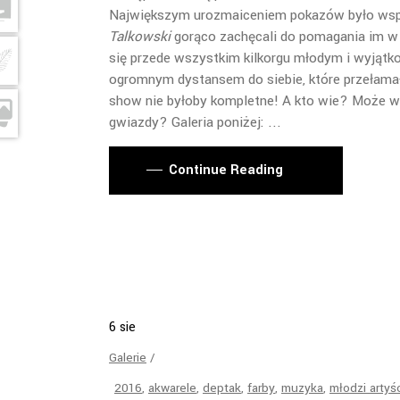
Największym urozmaiceniem pokazów było wsp
Talkowski
gorąco zachęcali do pomagania im w r
się przede wszystkim kilkorgu młodym i wyj
ogromnym dystansem do siebie, które przełamał
show nie byłoby kompletne! A kto wie? Może wkr
gwiazdy? Galeria poniżej:
Continue Reading
6
sie
Galerie
2016
,
akwarele
,
deptak
,
farby
,
muzyka
,
młodzi artyś