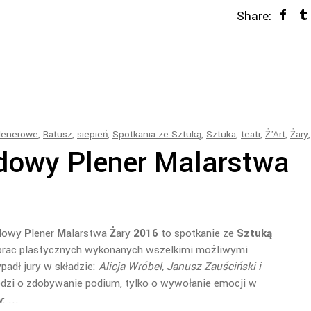
Share:
lenerowe
,
Ratusz
,
siepień
,
Spotkania ze Sztuką
,
Sztuka
,
teatr
,
Ż'Art
,
Żary
dowy Plener Malarstwa
odowy
P
lener
M
alarstwa
Ż
ary
2016
to spotkanie ze
Sztuką
rac plastycznych wykonanych wszelkimi możliwymi
padł jury w składzie:
Alicja Wróbel, Janusz Zauściński i
hodzi o zdobywanie podium, tylko o wywołanie emocji w
w: