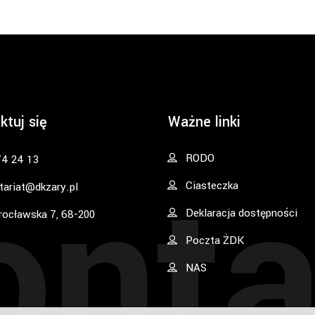
ktuj się
Ważne linki
onta
RODO
74 24 13
Ciasteczka
tariat@dkzary.pl
Deklaracja dostępności
rocławska 7, 68-200
Poczta ŻDK
NAS