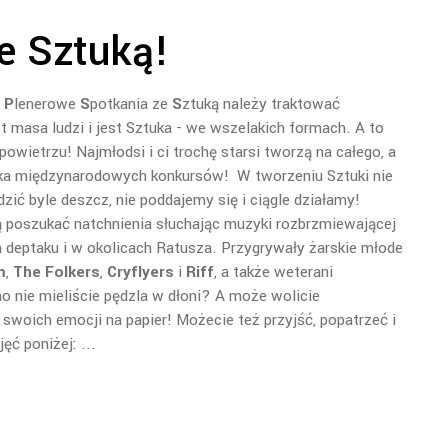
e Sztuką!
e
P
lenerowe
S
potkania ze
S
ztuką należy traktować
st masa ludzi i jest Sztuka - we wszelakich formach. A to
wietrzu! Najmłodsi i ci trochę starsi tworzą na całego, a
ilka międzynarodowych konkursów! W tworzeniu Sztuki nie
dzić byle deszcz, nie poddajemy się i ciągle działamy!
 poszukać natchnienia słuchając muzyki rozbrzmiewającej
na deptaku i w okolicach Ratusza. Przygrywały żarskie młode
m
,
The Folkers
,
Cryflyers
i
Riff
, a także weterani
o nie mieliście pędzla w dłoni? A może wolicie
 swoich emocji na papier! Możecie też przyjść, popatrzeć i
jęć poniżej: