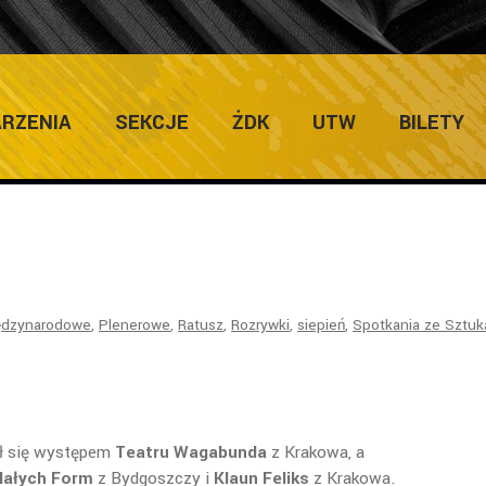
RZENIA
SEKCJE
ŻDK
UTW
BILETY
ędzynarodowe
,
Plenerowe
,
Ratusz
,
Rozrywki
,
siepień
,
Spotkania ze Sztuk
ł się występem
Teatru Wagabunda
z Krakowa, a
Małych Form
z Bydgoszczy i
Klaun Feliks
z Krakowa.