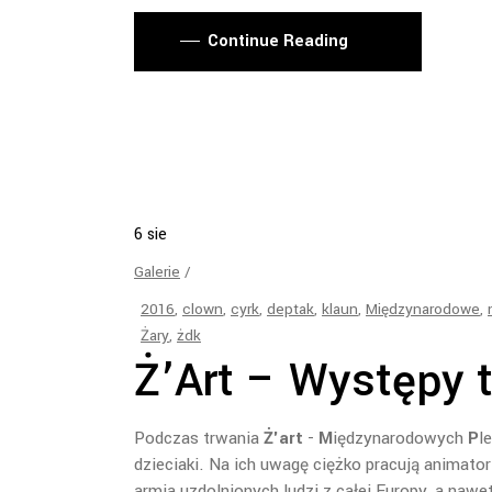
Continue Reading
6
sie
Galerie
2016
,
clown
,
cyrk
,
deptak
,
klaun
,
Międzynarodowe
,
Żary
,
żdk
Ż’Art – Występy t
Podczas trwania
Ż'art
-
M
iędzynarodowych
P
l
dzieciaki. Na ich uwagę ciężko pracują animatorz
armia uzdolnionych ludzi z całej Europy, a naw