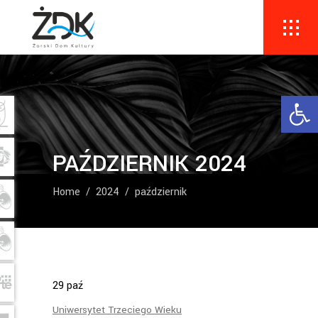
Ope
PAŹDZIERNIK 2024
Home
/
2024
/
październik
29
paź
Uniwersytet Trzeciego Wieku