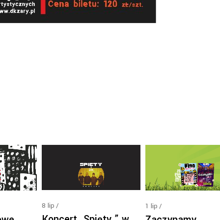
8
lip
1
lip
Koncert „Spięty ” w
owe
Zaczynamy