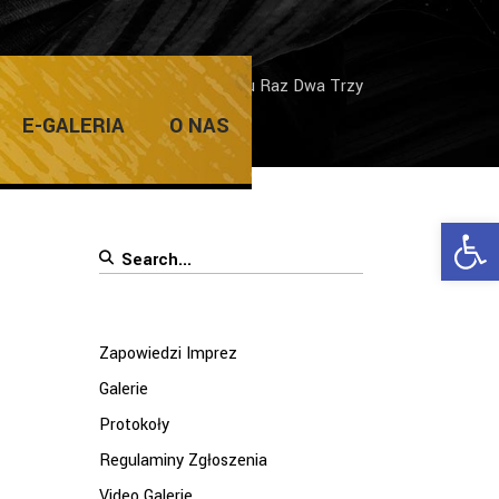
owiedzi Imprez
/
Koncert zespołu Raz Dwa Trzy
E-GALERIA
O NAS
Ope
Search
for:
Zapowiedzi Imprez
Galerie
Protokoły
Regulaminy Zgłoszenia
Video Galerie