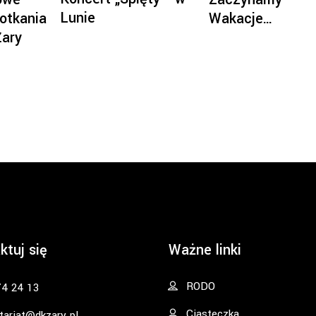
Lunie
otkania
Wakacje…
Żary
ktuj się
Ważne linki
RODO
74 24 13
Ciasteczka
tariat@dkzary.pl