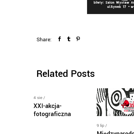
Share:
Related Posts
4
sie
XXI-akcja-
fotograficzna
9
lip
Międzynarod