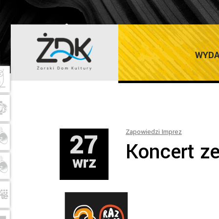
ŻARSKI DOM K
WYDA
27
Zapowiedzi Imprez
Koncert z
wrz