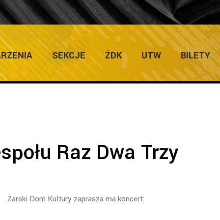
ULTURY
Home
/
Zap
RZENIA
SEKCJE
ŻDK
UTW
BILETY
espołu Raz Dwa Trzy
Żarski Dom Kultury zaprasza ma koncert: