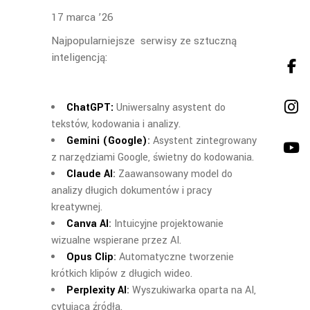
17 marca ’26
Najpopularniejsze serwisy ze sztuczną
inteligencją:
ChatGPT:
Uniwersalny asystent do
tekstów, kodowania i analizy.
Gemini (Google)
:
Asystent zintegrowany
z narzędziami Google, świetny do kodowania.
Claude AI
:
Zaawansowany model do
analizy długich dokumentów i pracy
kreatywnej.
Canva AI
:
Intuicyjne projektowanie
wizualne wspierane przez AI.
Opus Clip
:
Automatyczne tworzenie
krótkich klipów z długich wideo.
Perplexity AI
:
Wyszukiwarka oparta na AI,
cytująca źródła.