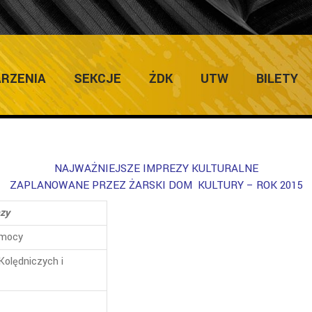
ICZNE W 2015 ROKU
RZENIA
SEKCJE
ŻDK
UTW
BILETY
NAJWAŻNIEJSZE IMPREZY KULTURALNE
ZAPLANOWANE PRZEZ ŻARSKI DOM KULTURY – ROK 2015
zy
omocy
olędniczych i