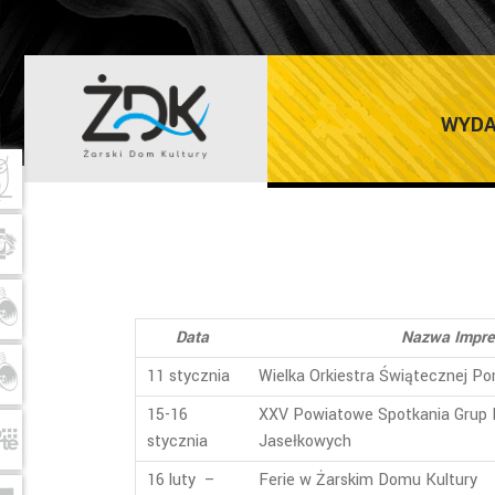
IMPREZY CYKL
WYDA
Data
Nazwa Impre
11 stycznia
Wielka Orkiestra Świątecznej P
15-16
XXV Powiatowe Spotkania Grup K
stycznia
Jasełkowych
16 luty –
Ferie w Żarskim Domu Kultury