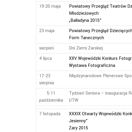
19-20 maja
Powiatowy Przegląd Teatrów Dzi
Młodzieżowych
„Balladyna 2015”
23 maja
Powiatowy Przegląd Dziecięcyc
Form Tanecznych
sierpień
Dni Ziemi Żarskiej
4 lipca
XXV Wojewódzki Konkurs Fotog
Wystawa Fotograficzna
17-23
Międzynarodowe Plenerowe Spot
sierpnia
5-11
Tydzień Seniora – inauguracja 
października
UTW
7 listopada
XXXIX Otwarty Wojewódzki Konku
Jesienny”
Żary 2015