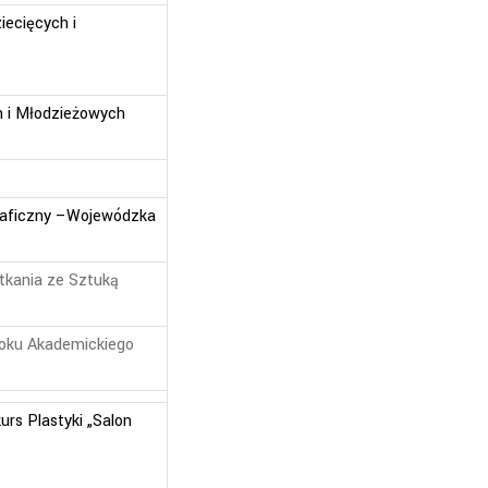
ecięcych i
h i Młodzieżowych
raficzny –Wojewódzka
kania ze Sztuką
Roku Akademickiego
rs Plastyki „Salon