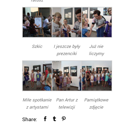
ratusz
Szkic
I jeszcze były
Już nie
prezenciki
liczymy
Miłe spotkanie
Pan Artur z
Pamiątkowe
z artystami
telewizji
zdjęcie
Share: