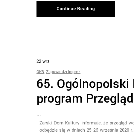
Continue Reading
22
wrz
OKR
,
Zapowiedzi Imprez
65. Ogólnopolski
program Przeglą
Żarski Dom Kultury informuje, że przegląd w
odbędzie się w dniach 25-26 września 2020 r.