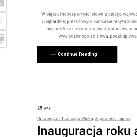
W piątek i sobotę artyści słowa z całego wojew
i najbardziej prestiżowym konkursie recytators
się już 65. raz, mimo trudnych warunków pan
wywiedzionego ze słowa, poezji śpiewan
Continue Reading
28
wrz
Uniwersytet Trzeciego Wieku
,
Zapowiedzi Imprez
Inauguracja roku