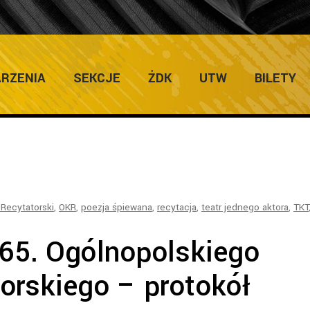
0
RZENIA
SEKCJE
ŻDK
UTW
BILETY
Recytatorski
,
OKR
,
poezja śpiewana
,
recytacja
,
teatr jednego aktora
,
TKT
65. Ogólnopolskiego
orskiego – protokół