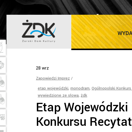
WRZESIEŃ 202
WYDA
28
wrz
Zapowiedzi Imprez
etap wojewódzki
,
monodram
,
Ogólnopolski Konkurs 
wywiedzione ze słowa
,
żdk
Etap Wojewódzki 
Konkursu Recytat