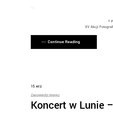
z 
XV Akcji Fotogra
Continue Reading
15
wrz
Zapowiedzi Imprez
Koncert w Lunie 