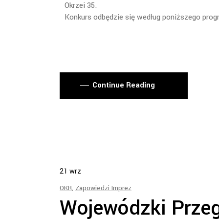
Okrzei 35.
Konkurs odbędzie się według poniższego pro
Continue Reading
21
wrz
OKR
,
Zapowiedzi Imprez
Wojewódzki Przeg