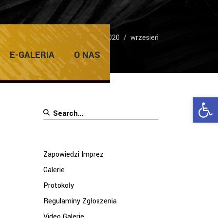
Home
/
2020
/
wrzesień
E-GALERIA
O NAS
Ope
Search
for:
,
Zapowiedzi Imprez
Galerie
Protokoły
Regulaminy Zgłoszenia
Video Galerie