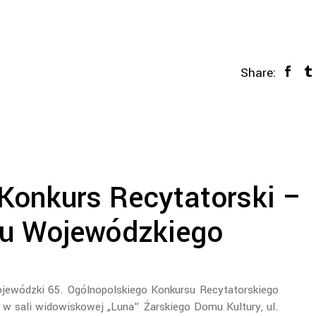
Share:
 Konkurs Recytatorski –
du Wojewódzkiego
ojewódzki 65. Ogólnopolskiego Konkursu Recytatorskiego
 w sali widowiskowej „Luna” Żarskiego Domu Kultury, ul.