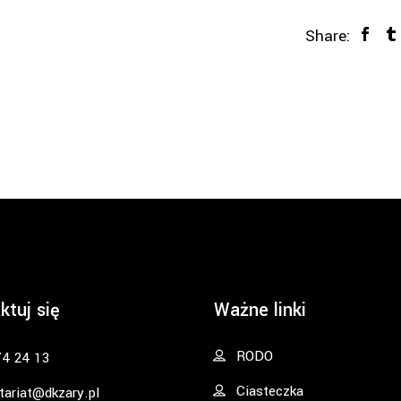
Share:
ktuj się
Ważne linki
RODO
74 24 13
Ciasteczka
tariat@dkzary.pl