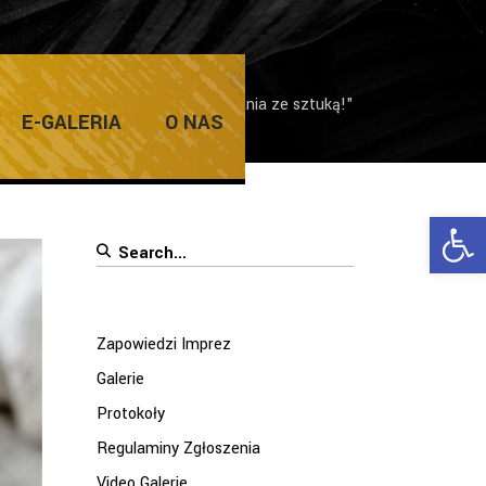
Międzynarodowe Plenerowe Spotkania ze sztuką!"
E-GALERIA
O NAS
Ope
Search
for:
Zapowiedzi Imprez
Galerie
Protokoły
Regulaminy Zgłoszenia
Video Galerie