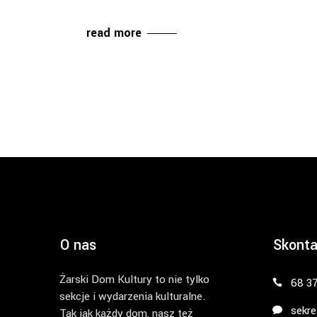
read more
O nas
Skonta
Żarski Dom Kultury to nie tylko
68 3
sekcje i wydarzenia kulturalne.
sekre
Tak jak każdy dom, nasz też