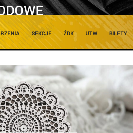
RODOWE
POTKANIA
Home
/
Posts tagged "32 
RZENIA
SEKCJE
ŻDK
UTW
BILETY
G