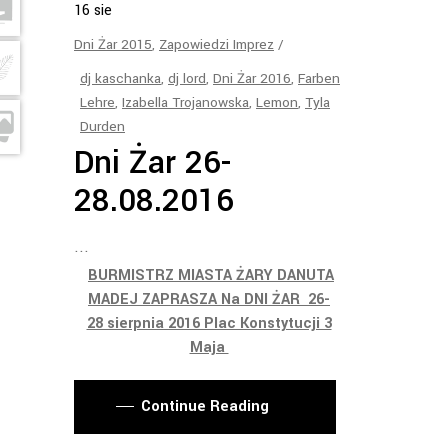
16
sie
Dni Żar 2015
,
Zapowiedzi Imprez
dj kaschanka
,
dj lord
,
Dni Żar 2016
,
Farben
Lehre
,
Izabella Trojanowska
,
Lemon
,
Tyla
Durden
Dni Żar 26-
28.08.2016
BURMISTRZ MIASTA ŻARY DANUTA
MADEJ ZAPRASZA Na DNI ŻAR 26-
28 sierpnia 2016 Plac Konstytucji 3
Maja
Continue Reading