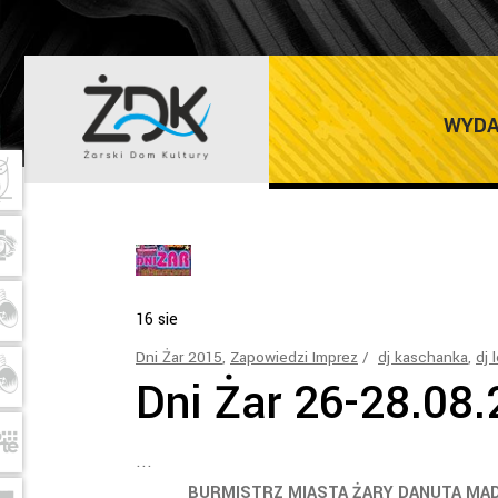
FARBEN LEHRE
WYDA
16
sie
Dni Żar 2015
,
Zapowiedzi Imprez
dj kaschanka
,
dj 
Dni Żar 26-28.08
BURMISTRZ MIASTA ŻARY DANUTA MADEJ