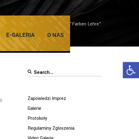
Home
/
Posts tagged "Farben Lehre"
E-GALERIA
O NAS
Ope
Search
for:
Zapowiedzi Imprez
en
Galerie
Protokoły
Regulaminy Zgłoszenia
Video Galerie