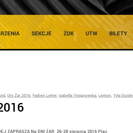
 TAG
RZENIA
SEKCJE
ŻDK
UTW
BILETY
lord
,
Dni Żar 2016
,
Farben Lehre
,
Izabella Trojanowska
,
Lemon
,
Tyla Durd
.2016
 ZAPRASZA Na DNI ŻAR 26-28 sierpnia 2016 Plac