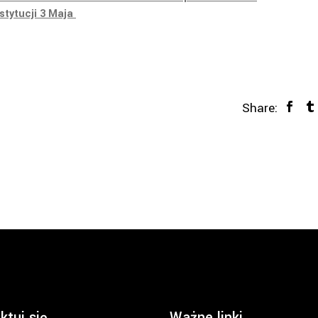
stytucji 3 Maja
Share:
ktuj się
Ważne linki