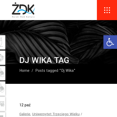
Ope
DJ WIKA TAG
Home
/
Posts tagged "Dj Wika"
12
paź
Galerie
,
Uniwersytet Trzeciego Wieku