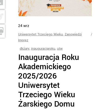
24
wrz
Uniwersytet Trzeciego Wieku
,
Zapowiedzi
Imprez
dkżary
,
inauguracjaroku
,
utw
Inauguracja Roku
Akademickiego
2025/2026
Uniwersytet
Trzeciego Wieku
Żarskiego Domu