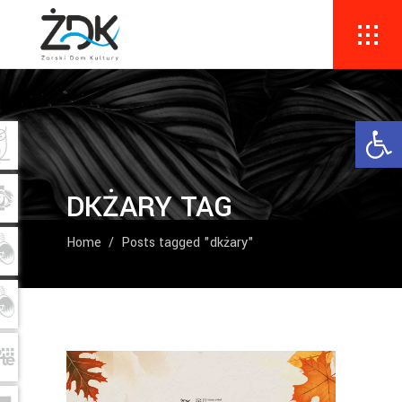
Ope
DKŻARY TAG
Home
/
Posts tagged "dkżary"