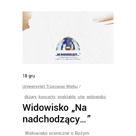
18
gru
Uniwersytet Trzeciego Wieku
dkżary
,
koncerty
,
spektakle
,
utw
,
widowisko
Widowisko „Na
nadchodzący…”
Widowisko sceniczne o Bożym