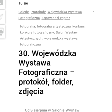
10
sie
Galerie
,
Protokoły
,
Wojewódzka Wystawa
Fotograficzna
,
Zapowiedzi Imprez
fotografia
,
fotografia artystyczna
,
konkurs
,
konkurs fotograficzny
,
Salon Wystaw
Artystycznych
,
wojewódzka wystawa
fotograficzna
30. Wojewódzka
Wystawa
Fotograficzna –
protokół, folder,
zdjęcia
Od 8 sierpnia w Salonie Wystaw