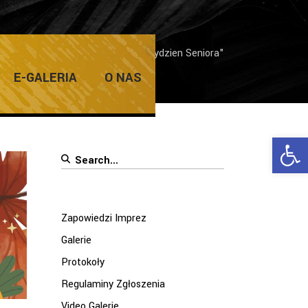
Home
/
Posts tagged "Lubuski Tydzien Seniora"
E-GALERIA
O NAS
Ope
Search
for:
Zapowiedzi Imprez
Galerie
Protokoły
Regulaminy Zgłoszenia
Video Galerie