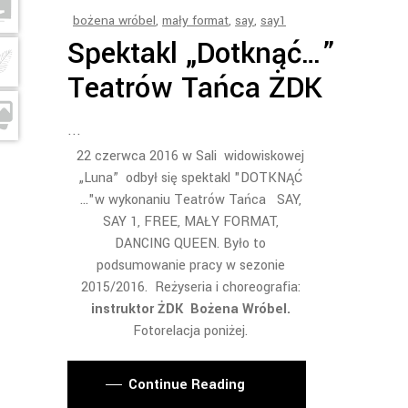
bożena wróbel
,
mały format
,
say
,
say1
Spektakl „Dotknąć…”
Teatrów Tańca ŻDK
22 czerwca 2016 w Sali widowiskowej
„Luna” odbył się spektakl "DOTKNĄĆ
..."w wykonaniu Teatrów Tańca SAY,
SAY 1, FREE, MAŁY FORMAT,
DANCING QUEEN. Było to
podsumowanie pracy w sezonie
2015/2016. Reżyseria i choreografia:
instruktor ŻDK Bożena Wróbel.
Fotorelacja poniżej.
Continue Reading