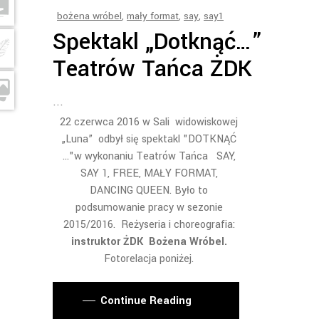
bożena wróbel
,
mały format
,
say
,
say1
Spektakl „Dotknąć…”
Teatrów Tańca ŻDK
22 czerwca 2016 w Sali widowiskowej
„Luna” odbył się spektakl "DOTKNĄĆ
..."w wykonaniu Teatrów Tańca SAY,
SAY 1, FREE, MAŁY FORMAT,
DANCING QUEEN. Było to
podsumowanie pracy w sezonie
2015/2016. Reżyseria i choreografia:
instruktor ŻDK Bożena Wróbel.
Fotorelacja poniżej.
Continue Reading