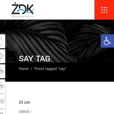
Ope
SAY TAG
Home
/
Posts tagged "say"
23
cze
Galerie