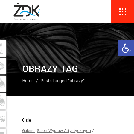
Ope
OBRAZY TAG
Home
/
Posts tagged "obrazy"
6
sie
Galerie
,
Salon Wystaw Artystycznych