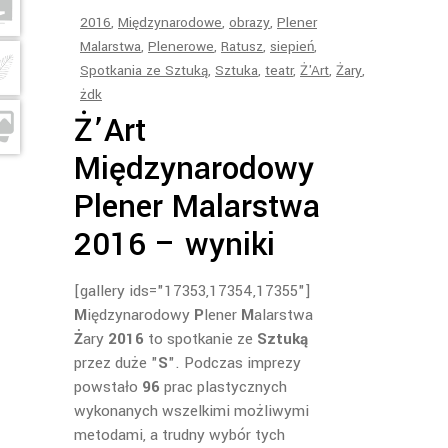
2016
,
Międzynarodowe
,
obrazy
,
Plener
Malarstwa
,
Plenerowe
,
Ratusz
,
siepień
,
Spotkania ze Sztuką
,
Sztuka
,
teatr
,
Ż'Art
,
Żary
,
żdk
Ż’Art
Międzynarodowy
Plener Malarstwa
2016 – wyniki
[gallery ids="17353,17354,17355"]
M
iędzynarodowy
P
lener
M
alarstwa
Ż
ary
2016
to spotkanie ze
Sztuką
przez duże "
S
". Podczas imprezy
powstało
96
prac plastycznych
wykonanych wszelkimi możliwymi
metodami, a trudny wybór tych