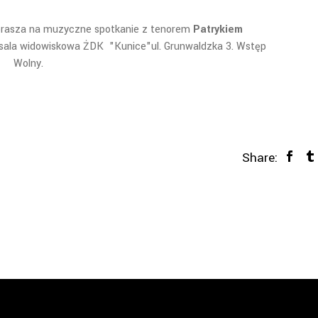
aprasza na muzyczne spotkanie z tenorem
Patrykiem
0 sala widowiskowa ŻDK "Kunice"ul. Grunwaldzka 3. Wstęp
Wolny.
Share: