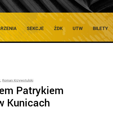
IEWICZ TAG
RZENIA
SEKCJE
ŻDK
UTW
BILETY
z
,
Roman Krzywotulski
rem Patrykiem
w Kunicach