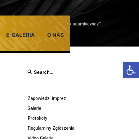
Home
/
Posts tagged "patryk adamkiewicz"
E-GALERIA
O NAS
Ope
Search
for:
Zapowiedzi Imprez
Galerie
Protokoły
Regulaminy Zgłoszenia
Video Galerie