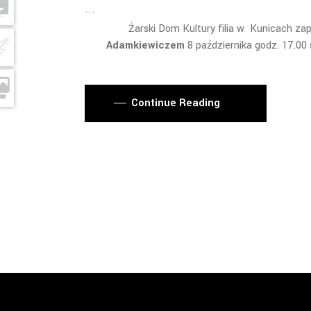
Żarski Dom Kultury filia w Kunicach z
Adamkiewiczem
8 października godz. 17.0
Continue Reading