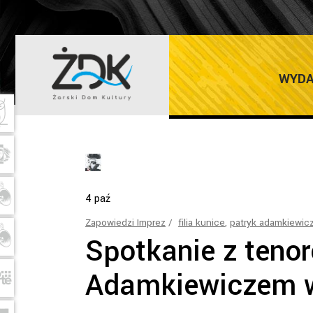
PATRYK ADAMK
WYDA
4
paź
Zapowiedzi Imprez
filia kunice
,
patryk adamkiewic
Spotkanie z teno
Adamkiewiczem 