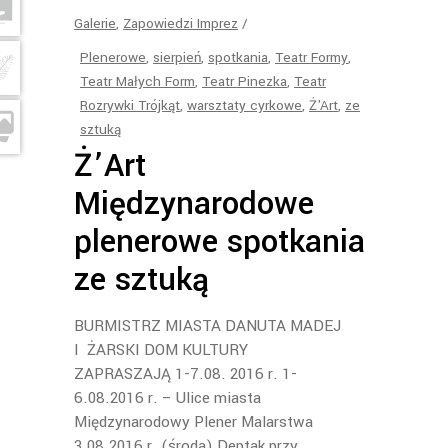
Galerie
,
Zapowiedzi Imprez
Plenerowe
,
sierpień
,
spotkania
,
Teatr Formy
,
Teatr Małych Form
,
Teatr Pinezka
,
Teatr
Rozrywki Trójkąt
,
warsztaty cyrkowe
,
Ż'Art
,
ze
sztuką
Ż’Art
Międzynarodowe
plenerowe spotkania
ze sztuką
BURMISTRZ MIASTA DANUTA MADEJ
I ŻARSKI DOM KULTURY
ZAPRASZAJĄ 1-7.08. 2016 r. 1-
6.08.2016 r. – Ulice miasta
Międzynarodowy Plener Malarstwa
3.08.2016 r. (środa) Deptak przy