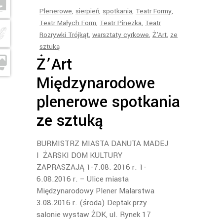
Plenerowe
,
sierpień
,
spotkania
,
Teatr Formy
,
Teatr Małych Form
,
Teatr Pinezka
,
Teatr
Rozrywki Trójkąt
,
warsztaty cyrkowe
,
Ż'Art
,
ze
sztuką
Ż’Art
Międzynarodowe
plenerowe spotkania
ze sztuką
BURMISTRZ MIASTA DANUTA MADEJ
I ŻARSKI DOM KULTURY
ZAPRASZAJĄ 1-7.08. 2016 r. 1-
6.08.2016 r. – Ulice miasta
Międzynarodowy Plener Malarstwa
3.08.2016 r. (środa) Deptak przy
salonie wystaw ŻDK, ul. Rynek 17