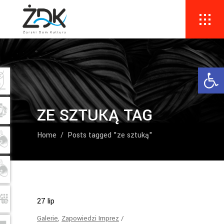
Ope
ZE SZTUKĄ TAG
Home
/
Posts tagged "ze sztuką"
27
lip
Galerie
,
Zapowiedzi Imprez