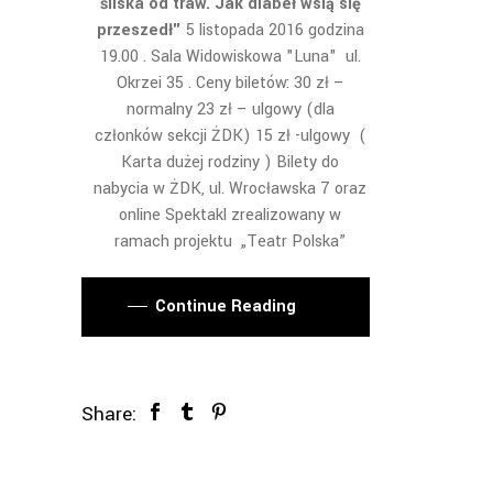
śliska od traw. Jak diabeł wsią się
przeszedł"
5 listopada 2016 godzina
19.00 . Sala Widowiskowa "Luna" ul.
Okrzei 35 . Ceny biletów: 30 zł –
normalny 23 zł – ulgowy (dla
członków sekcji ŻDK) 15 zł -ulgowy (
Karta dużej rodziny ) Bilety do
nabycia w ŻDK, ul. Wrocławska 7 oraz
online
Spektakl zrealizowany w
ramach projektu „Teatr Polska”
Continue Reading
Share: