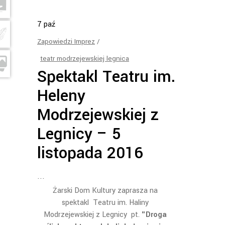
7
paź
Zapowiedzi Imprez
teatr modrzejewskiej legnica
Spektakl Teatru im.
Heleny
Modrzejewskiej z
Legnicy – 5
listopada 2016
Żarski Dom Kultury zaprasza na
spektakl Teatru im. Haliny
Modrzejewskiej z Legnicy pt.
"Droga