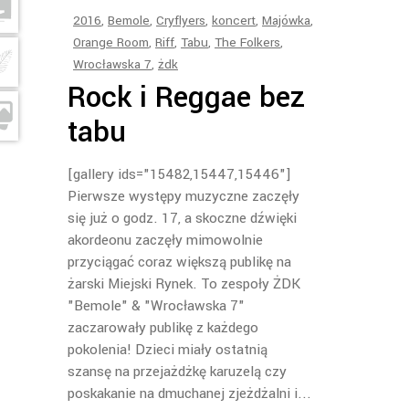
2016
,
Bemole
,
Cryflyers
,
koncert
,
Majówka
,
Orange Room
,
Riff
,
Tabu
,
The Folkers
,
Wrocławska 7
,
żdk
Rock i Reggae bez
tabu
[gallery ids="15482,15447,15446"]
Pierwsze występy muzyczne zaczęły
się już o godz. 17, a skoczne dźwięki
akordeonu zaczęły mimowolnie
przyciągać coraz większą publikę na
żarski Miejski Rynek. To zespoły ŻDK
"Bemole" & "Wrocławska 7"
zaczarowały publikę z każdego
pokolenia! Dzieci miały ostatnią
szansę na przejażdżkę karuzelą czy
poskakanie na dmuchanej zjeżdżalni i...