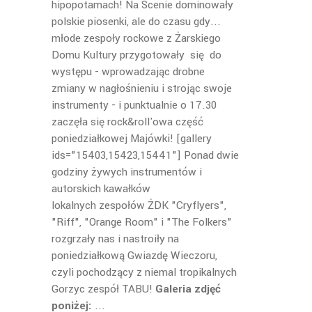
hipopotamach! Na Scenie dominowały
polskie piosenki, ale do czasu gdy...
młode zespoły rockowe z Żarskiego
Domu Kultury przygotowały się do
występu - wprowadzając drobne
zmiany w nagłośnieniu i strojąc swoje
instrumenty - i punktualnie o 17.30
zaczęła się rock&roll'owa część
poniedziałkowej Majówki! [gallery
ids="15403,15423,15441"] Ponad dwie
godziny żywych instrumentów i
autorskich kawałków
lokalnych zespołów ŻDK "Cryflyers",
"Riff", "Orange Room" i "The Folkers"
rozgrzały nas i nastroiły na
poniedziałkową Gwiazdę Wieczoru,
czyli pochodzący z niemal tropikalnych
Gorzyc zespół TABU!
Galeria zdjęć
poniżej: