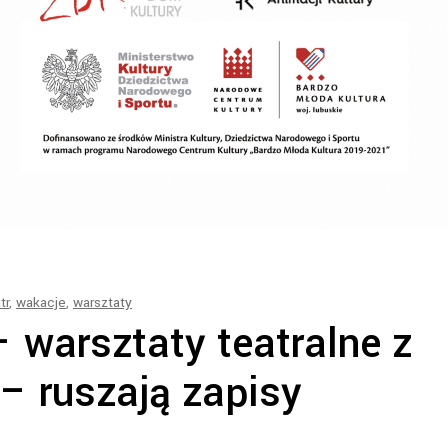
tr
,
wakacje
,
warsztaty
 warsztaty teatralne z
– ruszają zapisy