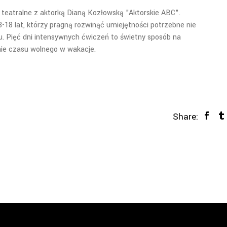
teatralne z aktorką Dianą Kozłowską "Aktorskie ABC".
18 lat, którzy pragną rozwinąć umiejętności potrzebne nie
iu. Pięć dni intensywnych ćwiczeń to świetny sposób na
e czasu wolnego w wakacje.
Share: