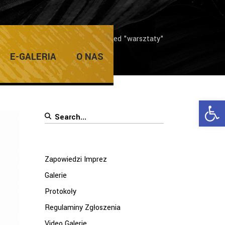
Home
/
Posts tagged "warsztaty"
E-GALERIA
O NAS
Ope
Search
for:
Zapowiedzi Imprez
Galerie
Protokoły
Regulaminy Zgłoszenia
Video Galerie