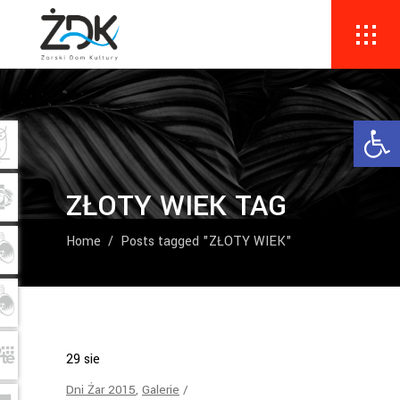
Ope
ZŁOTY WIEK TAG
Home
/
Posts tagged "ZŁOTY WIEK"
29
sie
Dni Żar 2015
,
Galerie