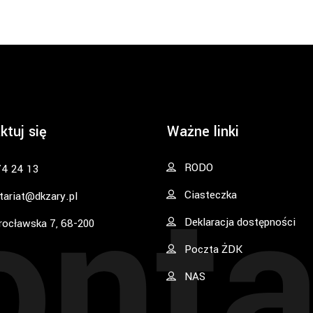
ktuj się
Ważne linki
onta
RODO
74 24 13
Ciasteczka
tariat@dkzary.pl
Deklaracja dostępności
rocławska 7, 68-200
Poczta ŻDK
NAS