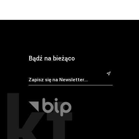
Bądź na bieżąco
kt
&