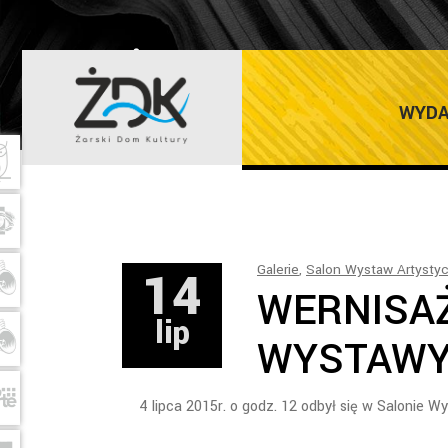
ŻARSKI DOM K
WYDA
14
Galerie
,
Salon Wystaw Artysty
WERNISA
lip
WYSTAWY
4 lipca 2015r. o godz. 12 odbył się w Salonie