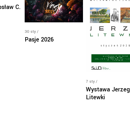
sław C.
30
sty
Pasje 2026
7
sty
Wystawa Jerze
Litewki