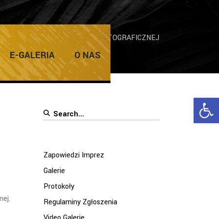
25 WOJEWÓDZKIEJ WYSTAWY FOTOGRAFICZNEJ
E-GALERIA
O NAS
Ope
Search
for:
Zapowiedzi Imprez
Galerie
Protokoły
nej.
Regulaminy Zgłoszenia
Video Galerie