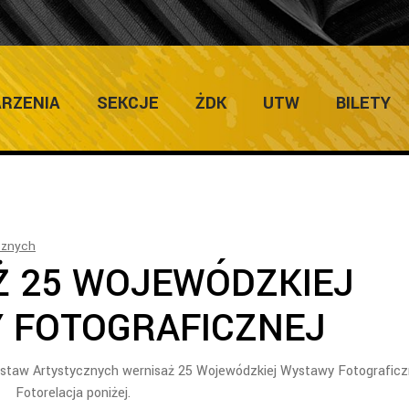
ULTURY
Home
/
Galerie
/
WERNISAŻ 
RZENIA
SEKCJE
ŻDK
UTW
BILETY
cznych
Ż 25 WOJEWÓDZKIEJ
 FOTOGRAFICZNEJ
 Wystaw Artystycznych wernisaż 25 Wojewódzkiej Wystawy Fotograficz
Fotorelacja poniżej.