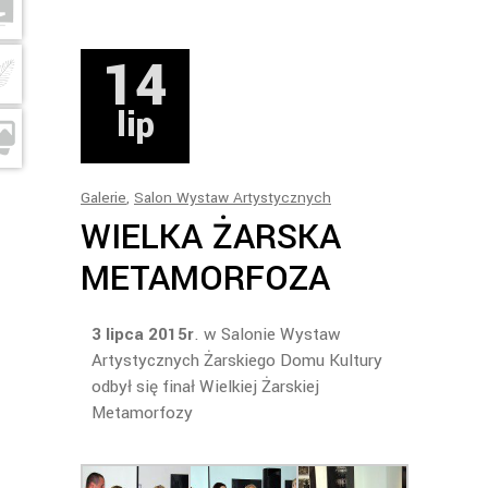
14
lip
Galerie
,
Salon Wystaw Artystycznych
WIELKA ŻARSKA
METAMORFOZA
3 lipca 2015r
. w Salonie Wystaw
Artystycznych Żarskiego Domu Kultury
odbył się finał Wielkiej Żarskiej
Metamorfozy