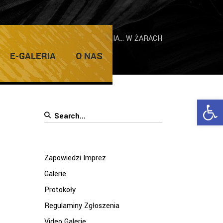
KCJA FOTOGRAFICZNA „24 SIERPNIA… W ŻARACH
E-GALERIA
O NAS
Ope
Search
for:
Zapowiedzi Imprez
Galerie
Protokoły
Regulaminy Zgłoszenia
Video Galerie