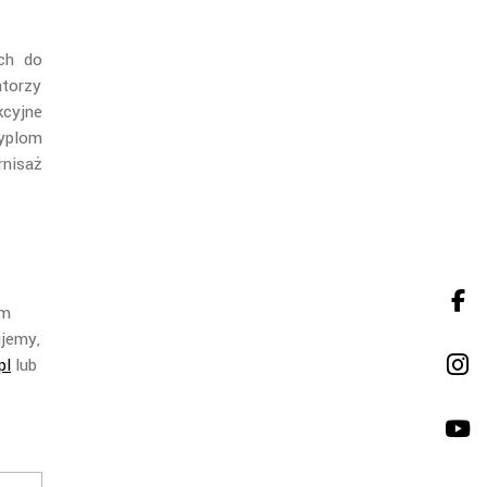
ch do
atorzy
kcyjne
yplom
nisaż
om
ujemy,
pl
lub