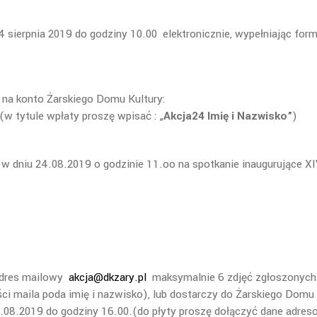
24 sierpnia 2019 do godziny 10.00 elektronicznie, wypełniając form
na konto Żarskiego Domu Kultury:
w tytule wpłaty proszę wpisać : „
Akcja24 Imię i Nazwisko”
)
 w dniu 24.08.2019 o godzinie 11.oo na spotkanie inaugurujące X
adres mailowy
akcja@dkzary.pl
maksymalnie 6 zdjęć zgłoszonyc
ci maila poda imię i nazwisko), lub dostarczy do Żarskiego Domu
7.08.2019 do godziny 16.00.(do płyty proszę dołączyć dane adres