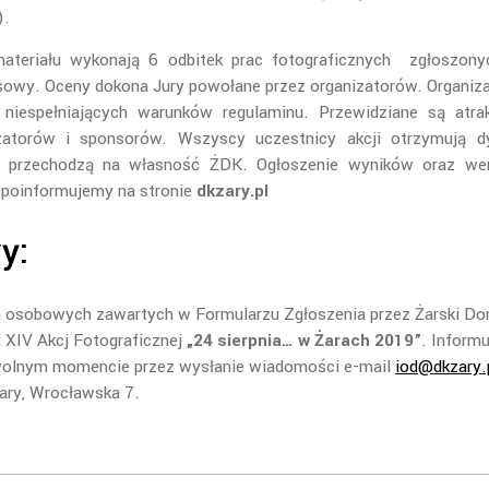
).
ateriału wykonają 6 odbitek prac fotograficznych zgłoszony
rsowy. Oceny dokona Jury powołane przez organizatorów. Organiz
 niespełniających warunków regulaminu. Przewidziane są atra
zatorów i sponsorów. Wszyscy uczestnicy akcji otrzymują d
u przechodzą na własność ŻDK. Ogłoszenie wyników oraz wer
 poinformujemy na stronie
dkzary.pl
y:
 osobowych zawartych w Formularzu Zgłoszenia przez Żarski D
ji XIV Akcj Fotograficznej
„24 sierpnia… w Żarach 2019”
. Inform
wolnym momencie przez wysłanie wiadomości e-mail
iod@dkzary.
Żary, Wrocławska 7.