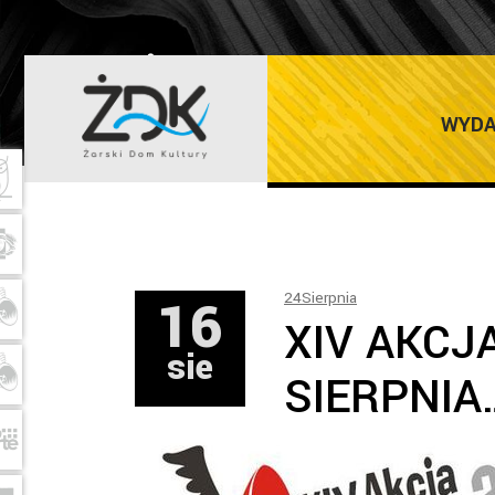
ŻARSKI DOM K
WYDA
16
24Sierpnia
XIV AKCJ
sie
SIERPNIA