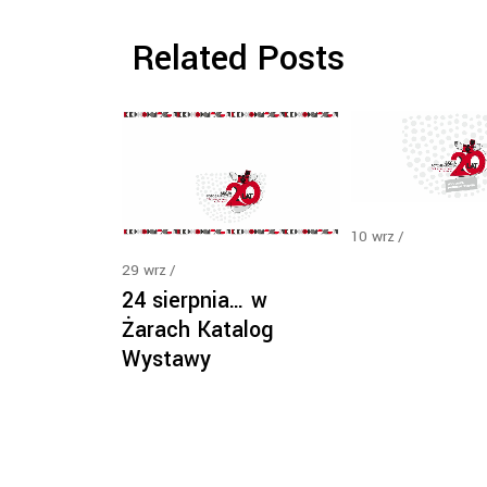
Related Posts
10
wrz
29
wrz
24 sierpnia… w
Żarach Katalog
Wystawy