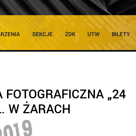
ULTURY
Home
/
24Sierpnia
/
XIV A
RZENIA
SEKCJE
ŻDK
UTW
BILETY
A FOTOGRAFICZNA „24
… W ŻARACH