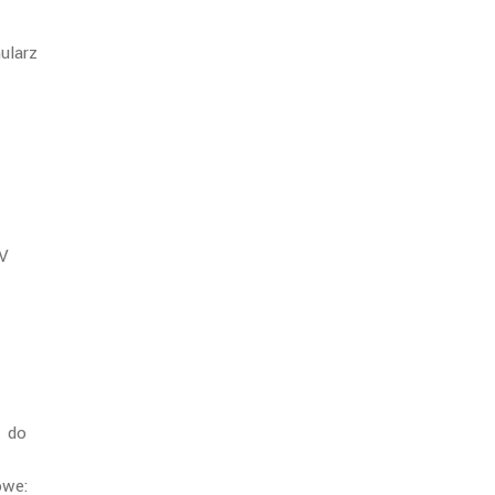
ularz
IV
h do
owe: