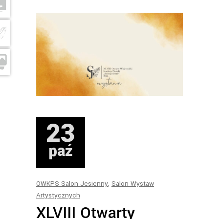
23
paź
OWKPS Salon Jesienny
,
Salon Wystaw
Artystycznych
XLVIII Otwarty