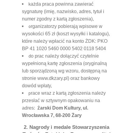
k
a
ż
d
a praca powinna zawierać
sygnaturę (imię
, nazwisko, adres, tytu
ł
i
numer zgodny z kart
ą
zg
ł
oszenia),
o
rganizatorzy pobieraj
ą
wpisowe w
wysokoś
ci 6
5
z
ł
(koszt wysy
ł
ki i katalogu),
które nale
ż
y wp
ł
acić
na konto
Ż
DK:
PKO
BP 41 1020 5460 0000 5402 0118 5404
d
o prac nale
ż
y do
łą
czyć
czytelnie
wype
ł
nion
ą
kartę
zg
ł
oszenia (orygina
lną
lub sporz
ą
dzon
ą
wg wzoru, dostę
pn
ą
na
stronie
www.dkzary.pl) oraz bankowy
dowód wp
ł
aty,
p
race wraz z kart
ą
zg
ł
oszenia nale
ż
y
przes
ł
ać
w sztywnym opakowaniu na
Ż
adres:
arski Dom Kultury, ul.
Wroc
ł
awska 7, 68-200
Ż
ary
2.
Nagrody i medale Stowarzyszenia