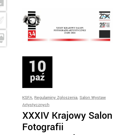
10
paź
KSFA
,
Regulaminy Zgłoszenia
,
Salon Wystaw
Artystycznych
XXXIV Krajowy Salon
Fotografii