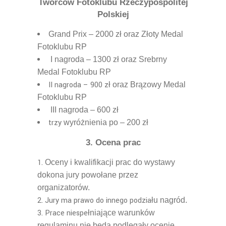
Twórców Fotoklubu Rzeczypospolitej
Polskiej
Grand Prix – 2000 z
ł
oraz Z
ł
oty Medal
Fotoklubu RP
I nagroda – 1300 z
ł
oraz Srebrny
Medal Fotoklubu RP
II nagroda – 900 z
ł
oraz Br
ą
zowy Medal
Fotoklubu RP
III nagroda – 600 z
ł
trzy
wyró
ż
nienia po –
2
00 z
ł
3.
Ocena prac
Oceny i kwalifikacji prac do wystawy
dokona jury powo
ł
ane przez
organizatorów.
Jury ma prawo do innego podzia
ł
u nagród.
Prace niespe
ł
niaj
ą
ce warunków
regulaminu nie
będą
podlega
ł
y ocenie.