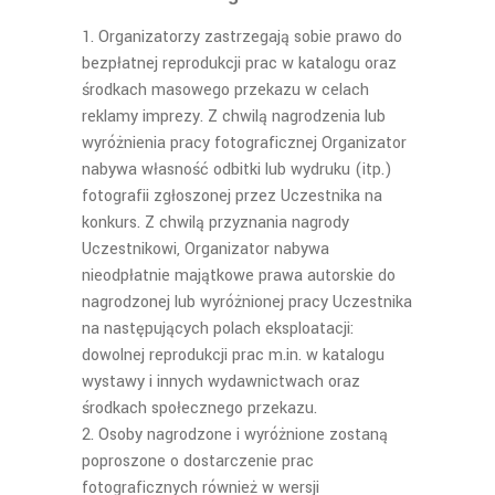
Organizatorzy zastrzegaj
ą
sobie prawo do
bezp
ł
atnej re
produkcji prac w katalogu oraz
ś
rodkach masowego przekazu
w celach
reklamy imprezy.
Z chwilą nagrodzenia lub
wyróżnienia pracy fotograficznej Organizator
nabywa własność odbitki lub wydruku (itp.)
fotografii zgłoszonej przez Uczestnika na
konkurs. Z chwilą przyznania nagrody
Uczestnikowi, Organizator nabywa
nieodpłatnie majątkowe prawa autorskie do
nagrodzonej lub wyróżnionej pracy Uczestnika
na następujących polach eksploatacji:
dowolnej reprodukcji prac m.in. w katalogu
wystawy i innych wydawnictwach oraz
środkach społecznego przekazu.
Osoby nagrodzone i wyróżnione zostaną
poproszone o dostarczenie prac
fotograficznych również w wersji