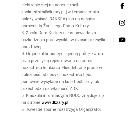
elektronicznej na adres e-mail:
konkursfoto@dkzary.pl (w temacie maila
należy wpisać: 34KSFA) lub na nośniku
pamięci do Żarskiego Domu Kultury.
Żarski Dom Kultury
nie odpowiada za
uszkodzenia prac wynik
ł
e w czasie przesy
łki
pocztowej.
Organizator
podejmie jedną próbę zwrotu
prac przesyłką rejestrowaną na adres
uczestnika konkursu. Nieodebrane prace w
zależność od decyzji uczestnika będą
ponownie wysyłane na koszt odbiorcy lub
przechodz
ą
na własność
Ż
DK.
Klauzula informacyjna RODO znajduje się
na stronie
www.dkzary.pl
Kwestie sporne rozstrzyga Organizator.