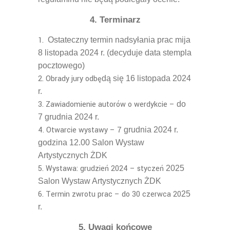
4.
Terminarz
Ostateczny termin nadsy
ł
ania prac mija
8
listopada
20
24
r. (decyduje data stempla
pocztowego)
Obrady jury odbę
d
ą
się
16 listopada 2024
r.
Zawiadomienie autorów o werdykcie –
do
7
grudnia
20
24 r.
Otwarcie wystawy – 7
grudnia
20
24
r.
godzina 12.00 Salon Wystaw
Artystycznych
Ż
DK
Wystawa: grudzień 2024 – styczeń
20
25
Salon Wystaw Artystycznych
Ż
DK
Termin zwrotu prac – do 30 czerwca 20
25
r.
5. Uwagi koń
cowe