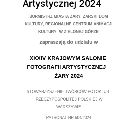
Artystycznej 2024
BURMISTRZ MIASTA
Ż
ARY,
Ż
ARSKI DOM
KULTURY,
REGIONALNE CENTRUM ANIMACJI
KULTURY
W ZIELONEJ GÓRZE
zapraszaj
ą
do udzia
ł
u w
XX
XIV
KRAJOWYM SALONIE
FOTOGRAFII ARTYSTYCZNEJ
Ż
ARY 20
24
STOWARZYSZENIE TWÓRCÓW FOTOKLUB
RZECZYPOSPOLITEJ POLSKIEJ W
WARSZAWIE
PATRONAT NR 504/20
24
28