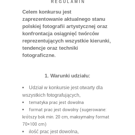
R E G U L A M I N
Celem konkursu jest
zaprezentowanie aktualnego stanu
polskiej fotografii artystycznej oraz
konfrontacja osi
ągnięć
twórców
reprezentuj
ą
cych wszystkie kierunki,
tendencje oraz techniki
fotograficzne.
1.
Warunki
udzia
ł
u:
Udzia
ł
w konkursie jest otwarty dla
wszystkich fotografuj
ą
cych,
tematyka prac jest dowolna
format prac jest dowolny (sugerowane:
krótszy bok min. 20 cm, maksymalny format
70×100 cm)
i
lość
prac jest dowolna,