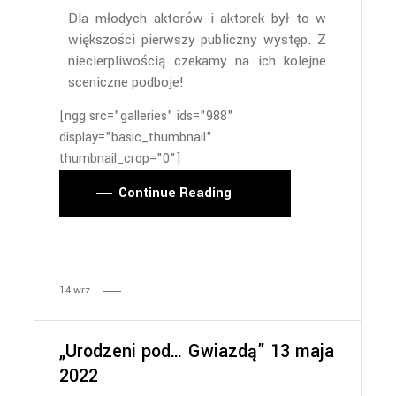
Dla młodych aktorów i aktorek był to w
większości pierwszy publiczny występ. Z
niecierpliwością czekamy na ich kolejne
sceniczne podboje!
[ngg src="galleries" ids="988"
display="basic_thumbnail"
thumbnail_crop="0"]
Continue Reading
14
wrz
„Urodzeni pod… Gwiazdą” 13 maja
2022