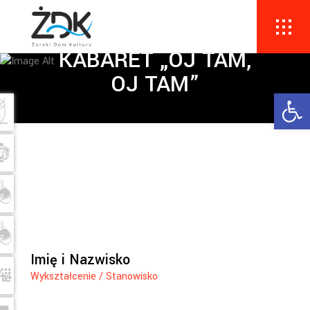
KABARET „OJ TAM,
OJ TAM”
Ope
Imię i Nazwisko
Wykształcenie / Stanowisko