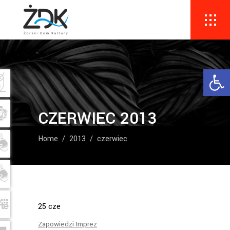
Ope
CZERWIEC 2013
Home
/
2013
/
czerwiec
25
cze
Zapowiedzi Imprez