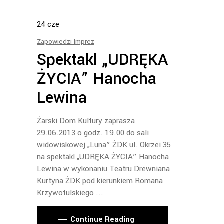
24
cze
Zapowiedzi Imprez
Spektakl „UDRĘKA
ŻYCIA” Hanocha
Lewina
Żarski Dom Kultury zaprasza
29.06.2013 o godz. 19.00 do sali
widowiskowej „Luna” ŻDK ul. Okrzei 35
na spektakl „UDRĘKA ŻYCIA” Hanocha
Lewina w wykonaniu Teatru Drewniana
Kurtyna ŻDK pod kierunkiem Romana
Krzywotulskiego
Continue Reading