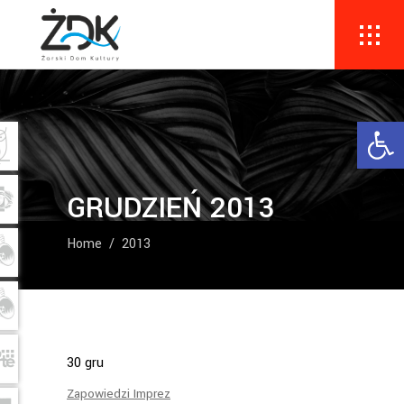
Ope
GRUDZIEŃ 2013
Home
/
2013
30
gru
Zapowiedzi Imprez