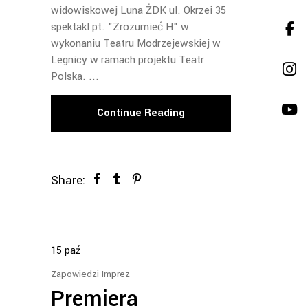
widowiskowej Luna ŻDK ul. Okrzei 35
spektakl pt. "Zrozumieć H" w
wykonaniu Teatru Modrzejewskiej w
Legnicy w ramach projektu Teatr
Polska.
Continue Reading
Share:
15
paź
Zapowiedzi Imprez
Premiera