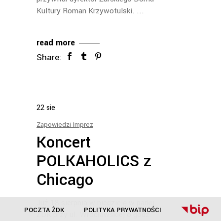
Kultury Roman Krzywotulski.
read more
Share:
22
sie
Zapowiedzi Imprez
Koncert
POLKAHOLICS z
Chicago
Już 18 sierpnia w niedzielę w parku
POCZTA ŻDK
POLITYKA PRYWATNOŚCI
ŻDK przy ul. Wrocławskiej o godz.