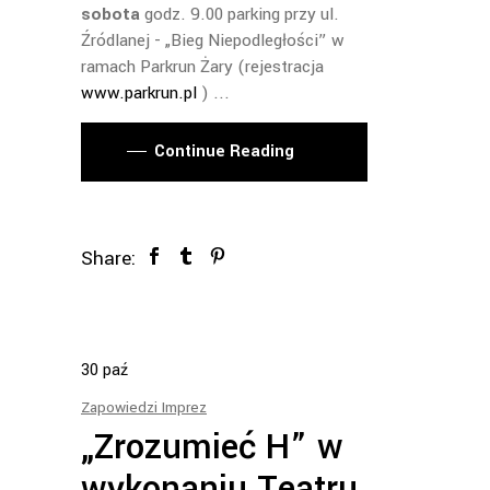
sobota
godz. 9.00 parking przy ul.
Źródlanej - „Bieg Niepodległości” w
ramach Parkrun Żary (rejestracja
www.parkrun.pl
)
Continue Reading
Share:
30
paź
Zapowiedzi Imprez
„Zrozumieć H” w
wykonaniu Teatru