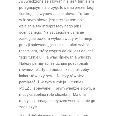
„wywiedzione ze słowa” nie jest turniejem
polegającym na przygotowaniu prezentacji
ilustrującej wypowiadane słowa. To turniej
w którym słowo jest pretekstem do
działania tak interpretacyjnego jak i
scenicznego. Na szczególne uznanie
zasługuje poziom wykonawczy w turnieju
poezji śpiewanej, jednak niepokoi wybór
repertuaru, który często daleki jest od idei
tego turnieju — a więc śpiewania wierszy.
Należy pamiętać, że uznani poeci pisali
również teksty do piosenek na potrzeby
kabaretów czy rewii. Należy również
pamiętać iż w tym turnieju — turnieju
POEZJI śpiewanej – prym wiedzie słowo, a
muzyka spełnia rolę służebną. Ma ona,
muzyka, pomagać usłyszeć wiersz, a nie go
zagłuszyć.
Jury dziękuje nauczycielom, opiekunom