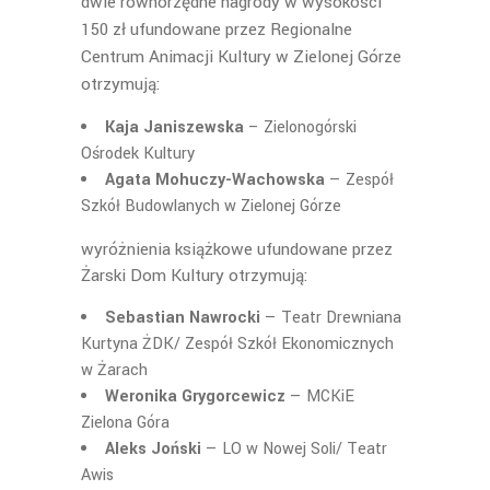
dwie równorzędne nagrody w wysokości
150 zł ufundowane przez Regionalne
Centrum Animacji Kultury w Zielonej Górze
otrzymują:
Kaja Janiszewska
– Zielonogórski
Ośrodek Kultury
Agata Mohuczy-Wachowska
— Zespół
Szkół Budowlanych w Zielonej Górze
wyróżnienia książkowe ufundowane przez
Żarski Dom Kultury otrzymują:
Sebastian Nawrocki
— Teatr Drewniana
Kurtyna ŻDK/ Zespół Szkół Ekonomicznych
w Żarach
Weronika Grygorcewicz
— MCKiE
Zielona Góra
Aleks Joński
— LO w Nowej Soli/ Teatr
Awis