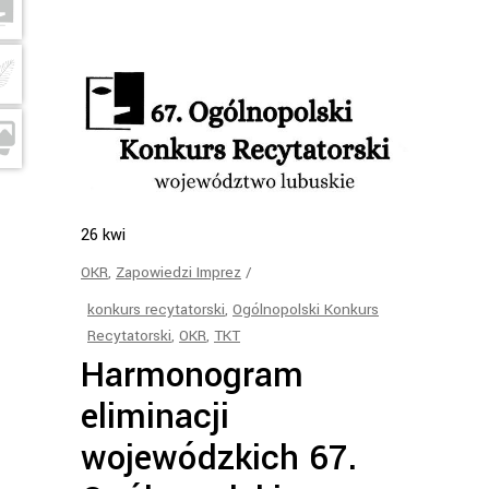
26
kwi
OKR
,
Zapowiedzi Imprez
konkurs recytatorski
,
Ogólnopolski Konkurs
Recytatorski
,
OKR
,
TKT
Harmonogram
eliminacji
wojewódzkich 67.