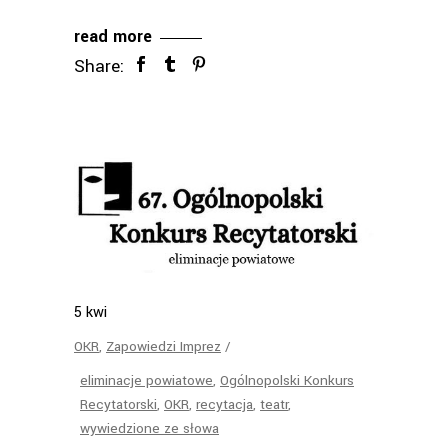
read more
Share:
5
kwi
OKR
,
Zapowiedzi Imprez
eliminacje powiatowe
,
Ogólnopolski Konkurs
Recytatorski
,
OKR
,
recytacja
,
teatr
,
wywiedzione ze słowa