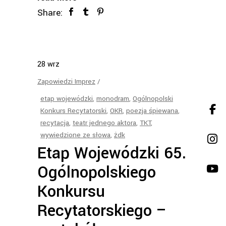
Share:
28
wrz
Zapowiedzi Imprez
etap wojewódzki
,
monodram
,
Ogólnopolski
Konkurs Recytatorski
,
OKR
,
poezja śpiewana
,
recytacja
,
teatr jednego aktora
,
TKT
,
wywiedzione ze słowa
,
żdk
Etap Wojewódzki 65.
Ogólnopolskiego
Konkursu
Recytatorskiego –