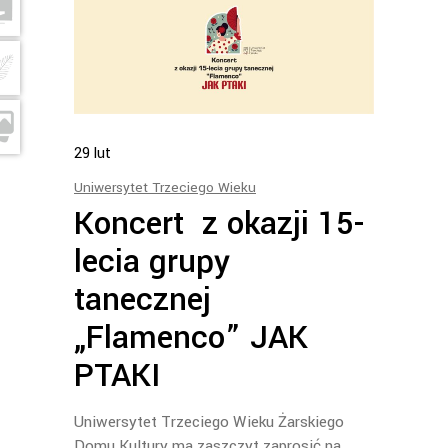
29
lut
Uniwersytet Trzeciego Wieku
Koncert z okazji 15-
lecia grupy
tanecznej
„Flamenco” JAK
PTAKI
Uniwersytet Trzeciego Wieku Żarskiego
Domu Kultury ma zaszczyt zaprosić na