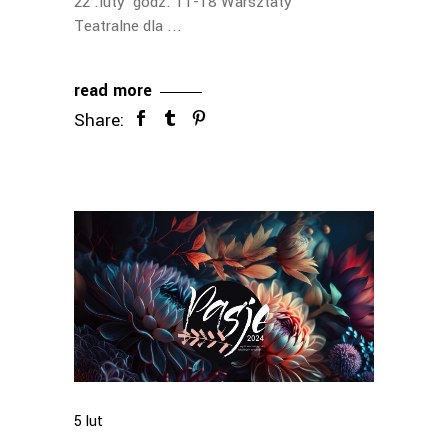
22 .luty godz. 11-18 Warsztaty
Teatralne dla
read more
Share:
5
lut