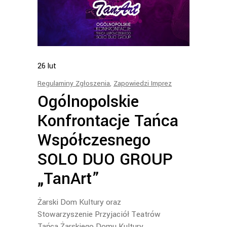
26
lut
Regulaminy Zgłoszenia
,
Zapowiedzi Imprez
Ogólnopolskie
Konfrontacje Tańca
Współczesnego
SOLO DUO GROUP
„TanArt”
Żarski Dom Kultury oraz
Stowarzyszenie Przyjaciół Teatrów
Tańca Żarskiego Domu Kultury