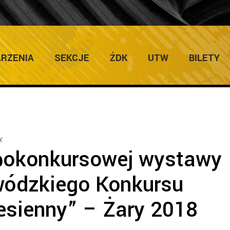
me
/
Galerie
/
Otwarcie pokonkursowej wystawy XLII Wojewódzkiego
RZENIA
SEKCJE
ŻDK
UTW
BILETY
y
pokonkursowej wystawy
wódzkiego Konkursu
Jesienny” – Żary 2018