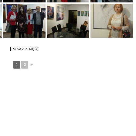
[POKAZ ZDJĘĆ]
1
2
►