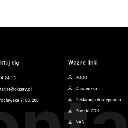
ktuj się
Ważne linki
onta
RODO
74 24 13
Ciasteczka
tariat@dkzary.pl
Deklaracja dostępności
rocławska 7, 68-200
Poczta ŻDK
NAS