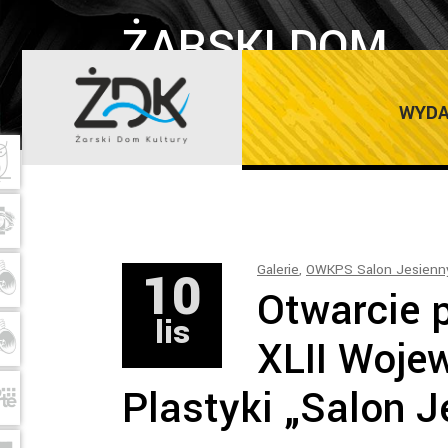
ŻARSKI DOM
Ho
KULTURY
WYDA
10
Galerie
,
OWKPS Salon Jesienn
Otwarcie 
lis
XLII Woje
Plastyki „Salon 