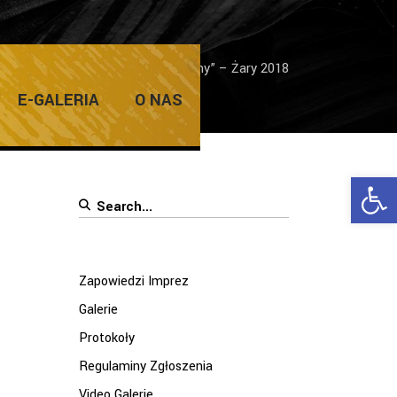
 Konkursu Plastyki „Salon Jesienny” – Żary 2018
E-GALERIA
O NAS
Ope
Search
for:
Zapowiedzi Imprez
Galerie
Protokoły
Regulaminy Zgłoszenia
Video Galerie