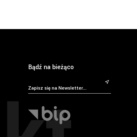
Bądź na bieżąco
kt
&