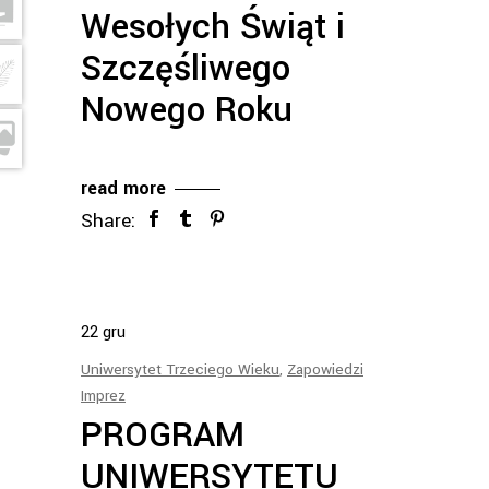
Wesołych Świąt i
Szczęśliwego
Nowego Roku
read more
Share:
22
gru
Uniwersytet Trzeciego Wieku
,
Zapowiedzi
Imprez
PROGRAM
UNIWERSYTETU