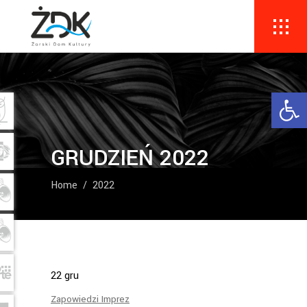
Ope
GRUDZIEŃ 2022
Home
/
2022
22
gru
Zapowiedzi Imprez