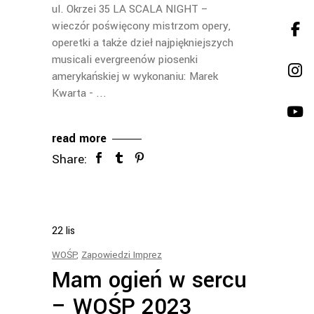
ul. Okrzei 35 LA SCALA NIGHT –
wieczór poświęcony mistrzom opery,
operetki a także dzieł najpiękniejszych
musicali evergreenów piosenki
amerykańskiej w wykonaniu: Marek
Kwarta -
read more
Share:
22
lis
WOŚP
,
Zapowiedzi Imprez
Mam ogień w sercu
– WOŚP 2023