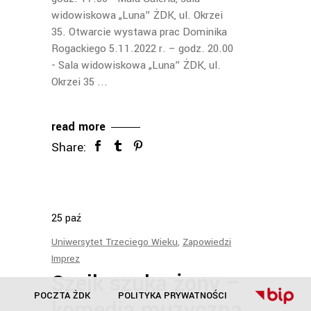
widowiskowa „Luna” ŻDK, ul. Okrzei
35. Otwarcie wystawa prac Dominika
Rogackiego 5.11.2022 r. – godz. 20.00
- Sala widowiskowa „Luna” ŻDK, ul.
Okrzei 35
read more
Share:
25
paź
Uniwersytet Trzeciego Wieku
,
Zapowiedzi
Imprez
Szejk szuka żony –
POCZTA ŻDK
POLITYKA PRYWATNOŚCI
komedia muzyczna