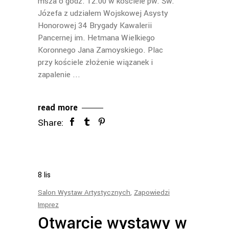
msza o godz. 12.00 w kościele pw. Św.
Józefa z udziałem Wojskowej Asysty
Honorowej 34 Brygady Kawalerii
Pancernej im. Hetmana Wielkiego
Koronnego Jana Zamoyskiego. Plac
przy kościele złożenie wiązanek i
zapalenie
read more
Share:
8
lis
Salon Wystaw Artystycznych
,
Zapowiedzi
Imprez
Otwarcie wystawy w