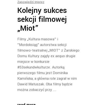
Zapowiedzi Imprez
Kolejny sukces
sekcji filmowej
„Miot”
Filmy „Kultura masowa” i
"Mordoksiąg" autorstwa sekcji
filmowo-teatralnej „MIOT” z Żarskiego
Domu Kultury zajęły ex aequo drugie
miejsce w konkursie
#53sekundwkulturze. Autorką
pierwszego filmu jest Dominika
Kamińska, a główna role zagrał w nim
Dawid Matuszak. Oba filmy będzie
można zobaczyć przy
read more